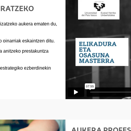
ERATZEKO
lizatzeko aukera ematen du,
oinarriak eskaintzen ditu.
na anitzeko prestakuntza
estrategiko ezberdinekin
AUKERA PROFE