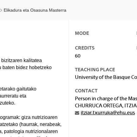
Elikadura eta Osasuna Masterra
MODE
CREDITS
60
izitzaren kalitatea
tu baten bidez hobetzeko
TEACHING PLACE
University of the Basque C
etarako gaitutako
CONTACT
aurreratu eta
Person in charge of the Mast
tzuteko.
CHURRUCA ORTEGA, ITZI
itziar.txurruka@ehu.eus
rogramak: giza nutrizioaren
hatzetako (haurrak, nerabeak,
a, patologia nutrizionalaren