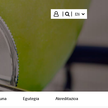
SELECTED LANGUA
Login
EN
search"
suna
Egutegia
Akreditazioa