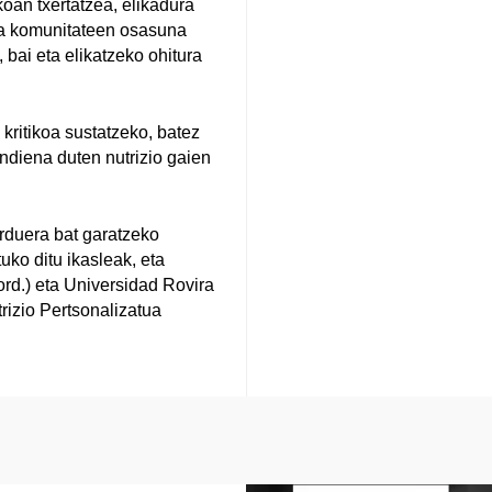
koan txertatzea, elikadura
ta komunitateen osasuna
 bai eta elikatzeko ohitura
kritikoa sustatzeko, batez
diena duten nutrizio gaien
jarduera bat garatzeko
uko ditu ikasleak, eta
ord.) eta Universidad Rovira
trizio Pertsonalizatua