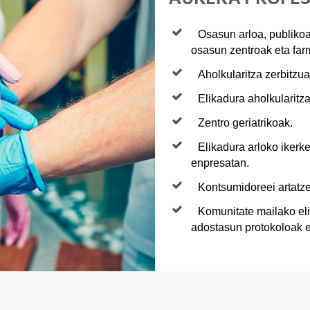
Osasun arloa, publikoa 
osasun zentroak eta far
Aholkularitza zerbitzua
Elikadura aholkularitza
Zentro geriatrikoak.
Elikadura arloko ikerke
enpresatan.
Kontsumidoreei artatze
Komunitate mailako eli
adostasun protokoloak e