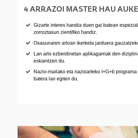
4 ARRAZOI MASTER HAU AUK
Gizarte interes handia duen gai batean espezia
zorroztasun zientifiko handiz.
Osasunaren arloan ikerketa jarduera gauzatzeko 
Lan arlo ezberdinetan aplikagarriak den dizipli
eskaintzen du.
Nazio-mailako eta nazioarteko I+G+b programa 
batera lan egiten du.