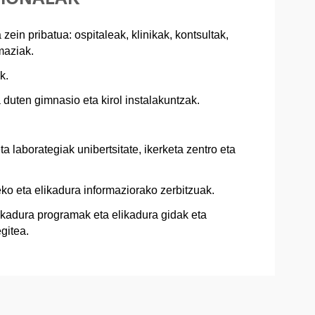
zein pribatua: ospitaleak, klinikak, kontsultak,
maziak.
k.
 duten gimnasio eta kirol instalakuntzak.
ta laborategiak unibertsitate, ikerketa zentro eta
ko eta elikadura informaziorako zerbitzuak.
kadura programak eta elikadura gidak eta
gitea.