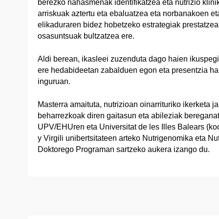
berezko nahasmenak identifikatzea eta nutrizio klini
arriskuak aztertu eta ebaluatzea eta norbanakoen e
elikaduraren bidez hobetzeko estrategiak prestatzea,
osasuntsuak bultzatzea ere.
Aldi berean, ikasleei zuzenduta dago haien ikuspegi 
ere hedabideetan zabalduen egon eta presentzia han
inguruan.
Masterra amaituta, nutrizioan oinarrituriko ikerketa 
beharrezkoak diren gaitasun eta abileziak bereganat
UPV/EHUren eta Universitat de les Illes Balears (ko
y Virgili unibertsitateen arteko Nutrigenomika eta Nu
Doktorego Programan sartzeko aukera izango du.