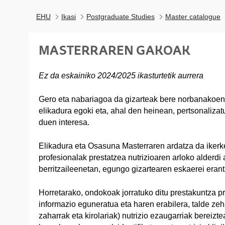
EHU
Ikasi
Postgraduate Studies
Master catalogue
MASTERRAREN GAKOAK
Ez da eskainiko 2024/2025 ikasturtetik aurrera
Gero eta nabariagoa da gizarteak bere norbanakoen b
elikadura egoki eta, ahal den heinean, pertsonaliza
duen interesa.
Elikadura eta Osasuna Masterraren ardatza da ikerk
profesionalak prestatzea nutrizioaren arloko alderdi 
berritzaileenetan, egungo gizartearen eskaerei eran
Horretarako, ondokoak jorratuko ditu prestakuntza p
informazio eguneratua eta haren erabilera, talde ze
zaharrak eta kirolariak) nutrizio ezaugarriak bereizte