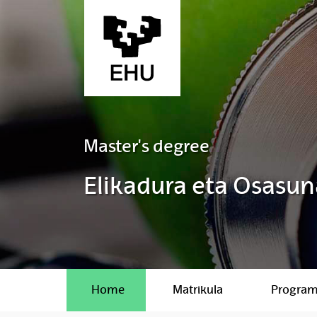
Skip to Main Content
Master's degree
Elikadura eta Osasun
Home
Matrikula
Progra