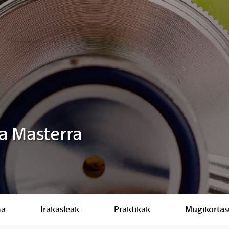
a Masterra
ma
Irakasleak
Praktikak
Mugikorta