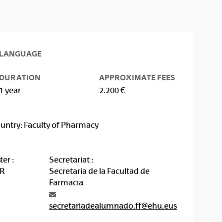
LANGUAGE
DURATION
APPROXIMATE FEES
1 year
2.200 €
ountry: Faculty of Pharmacy
er :
Secretariat :
AR
Secretaría de la Facultad de
Farmacia
secretariadealumnado.ff@ehu.eus