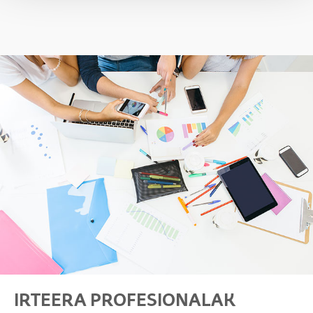
IRTEERA PROFESIONALAK