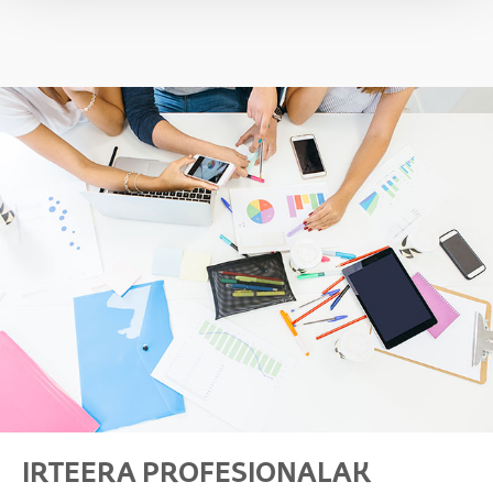
IRTEERA PROFESIONALAK