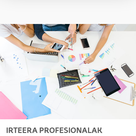
IRTEERA PROFESIONALAK