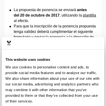
La propuesta de ponencia se enviará
antes
del
20 de octubre
de 2017
, utilizando la
plantilla
al efecto.
Para que la inscripción de la ponencia propuesta
tenga validez deberá cumplimentar el siguiente
formulario y enviar la ponencia a la dirección de
correo electrónico que se le indica de acuerdo
con la opción de panel elegida.
This website uses cookies
Opciones
Correo electrónico
We use cookies to personalise content and ads, to
Sociedad,
provide social media features and to analyse our traffic.
Escuela y
We also share information about your use of our site with
Educación en
our social media, advertising and analytics partners who
Latinoamérica
may combine it with other information that you’ve
9 de noviembre
elena.bernaras@ehu.eus
provided to them or that they’ve collected from your use
de 9:30h-13h
irene.zapirain@ehu.eus
of their services.
Sala C del