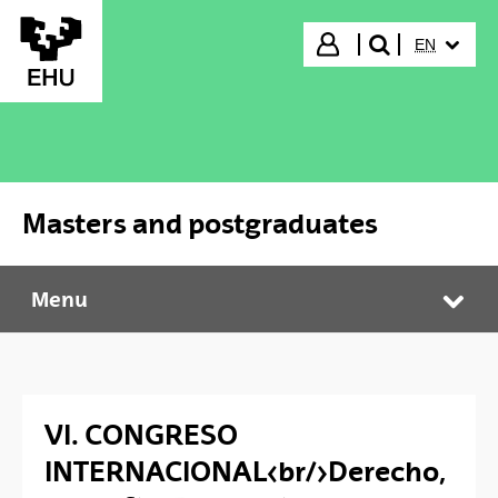
Skip to Main Content
SELECTED
Login
EN
search"
Masters and postgraduates
Menu
Masters and postgraduates
Tog
VI. CONGRESO
INTERNACIONAL<br/>Derecho,