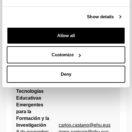
Edificio
Biblioteca MIR,
Show details
UASD
Tecnología,
Aprendizaje y
Allow all
Educación
8 de noviembre
inmaculada.maiz@ehu.eus
de 9:30h-13h
Customize
irene.zapirain@ehu.eus
Sala C del
Edificio
Deny
Biblioteca MIR,
UASD
Tecnologías
Educativas
Emergentes
para la
Formación y la
Investigación
carlos.castano@ehu.eus
8 de noviembre
irene.zapirain@ehu.eus