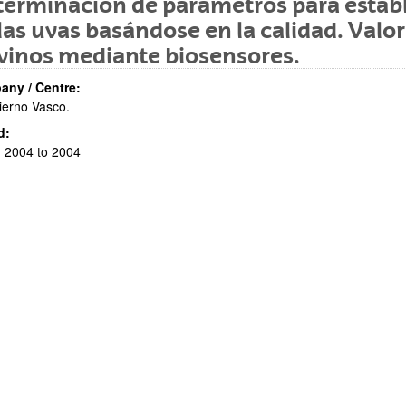
erminación de parámetros para establ
las uvas basándose en la calidad. Valo
vinos mediante biosensores.
ny / Centre:
erno Vasco.
d:
 2004 to 2004
bpages
bpages