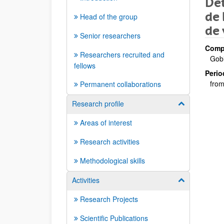
Det
de 
Head of the group
de 
Senior researchers
Compa
Researchers recruited and
Gobi
fellows
Perio
from
Permanent collaborations
Research profile
Show/hide su
Areas of interest
Research activities
Methodological skills
Activities
Show/hide su
Research Projects
Scientific Publications