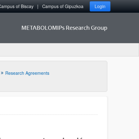
Campus of Biscay
Campus of Gipuzkoa
Login
METABOLOMIPs Research Group
Research Agreements