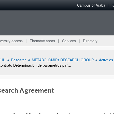
Campus of Araba
versity access
Thematic areas
Services
Directory
EHU
Research
METABOLOMIPs RESEARCH GROUP
Activities
contrato Determinación de parámetros para establecer una categorización de las uvas basándose en la calidad. Valoración de los analizadores de vinos mediante biosensores.
search Agreement
bpages