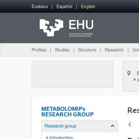
Skip to Main Content
Euskara
Español
English
Profiles
Studies
Structure
Research
Uni
METABOLOMIPs
Re
RESEARCH GROUP
Research group
Show/hide su
Introduction