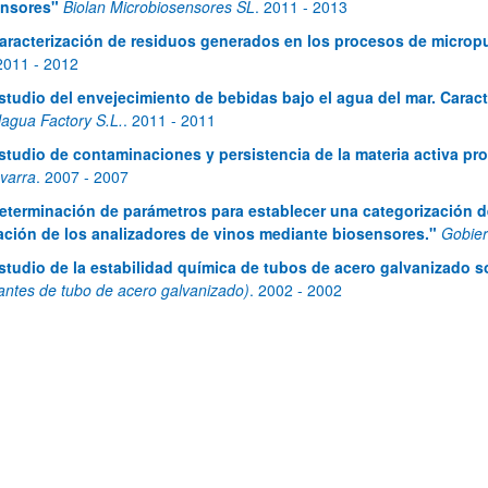
ensores"
Biolan Microbiosensores SL
.
2011
- 2013
aracterización de residuos generados en los procesos de micropu
2011
- 2012
studio del envejecimiento de bebidas bajo el agua del mar. Caract
lagua Factory S.L.
.
2011
- 2011
studio de contaminaciones y persistencia de la materia activa pr
varra
.
2007
- 2007
eterminación de parámetros para establecer una categorización d
bpages
ación de los analizadores de vinos mediante biosensores."
Gobier
studio de la estabilidad química de tubos de acero galvanizado s
cantes de tubo de acero galvanizado)
.
2002
- 2002
bpages