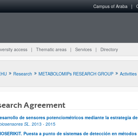
Campus of Araba
versity access
Thematic areas
Services
Directory
EHU
Research
METABOLOMIPs RESEARCH GROUP
Activities
search Agreement
esarrollo de sensores potenciométricos mediante la estrategia d
bpages
biosensores SL
.
2013
- 2015
IOSERIKIT. Puesta a punto de sistemas de detección en métodos e