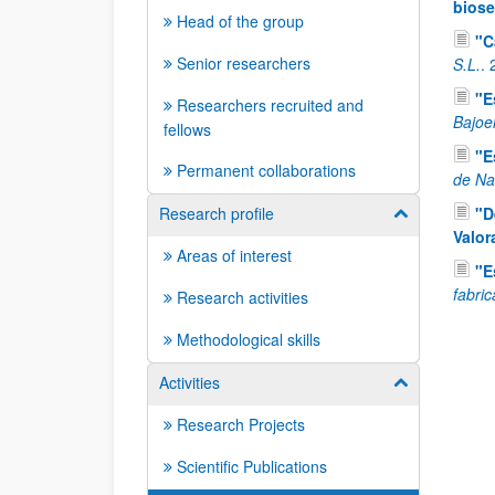
bios
Head of the group
"C
Senior researchers
S.L.
.
"E
Researchers recruited and
Bajoe
fellows
"E
Permanent collaborations
de Na
Research profile
"D
Show/hide su
Valor
Areas of interest
"E
fabri
Research activities
Methodological skills
Activities
Show/hide su
Research Projects
Scientific Publications