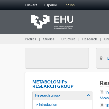
Skip to Main Content
Euskara
Español
English
Profiles
Studies
Structure
Research
Uni
METABOLOMIPs
Re
RESEARCH GROUP
"D
Research group
Show/hide su
Micro
Introduction
"B