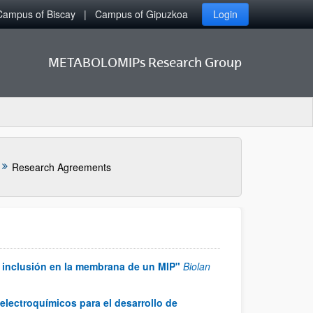
Campus of Biscay
Campus of Gipuzkoa
Login
METABOLOMIPs Research Group
Research Agreements
e inclusión en la membrana de un MIP"
Biolan
lectroquímicos para el desarrollo de