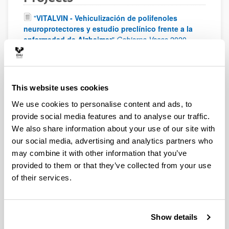
"
VITALVIN - Vehiculización de polifenoles
neuroprotectores y estudio preclínico frente a la
enfermedad de Alzheimer
"
Gobierno Vasco
2020
-
2021
"
Diseño de un plan global de integración de las
farmacias comunitarias en Osakidetza/Servicio
Vasco de Salud
"
UPV/EHU
2020
-
2022
This website uses cookies
"
Evaluación farmacocinética y optimización
We use cookies to personalise content and ads, to
terapéutica de ceftarolina y levetiracetam en
provide social media features and to analyse our traffic.
pacientes críticos con aclaramiento renal
We also share information about your use of our site with
aumentado
"
Gobierno Vasco
2019
-
2022
our social media, advertising and analytics partners who
"
Evaluación farmacocinética y optimización
may combine it with other information that you’ve
terapéutica de ceftarolina y levetiracetam en
provided to them or that they’ve collected from your use
pacientes críticos con aclaramiento renal
of their services.
aumentado
"
Gobierno Vasco
2019
-
2022
"
Terapia génica no viral para el tratamiento de
enfermedades de depósito lisosomal: aplicación en
Show details
la enfermedad de Fabry
"
Ministerio de Ciencia,