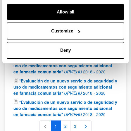
Innovación y Universidades
2019
-
2022
"
Terapia génica no viral para el tratamiento de
Allow all
enfermedades de depósito lisosomal: aplicación en
la enfermedad de Fabry
"
MINECO
2019
-
2022
Customize
"
Evaluación farmacocinética y optimización
terapéutica de Ceftarolina y Levetiracetam en
pacientes críticos con aclaramiento renal
aumentado
"
Gobierno Vasco
2019
-
2022
Deny
"
Evaluación de un Nuevo servicio de seguridad y
uso de medicamentos con seguimiento adicional
en farmacia comunitaria
"
UPV/EHU
2018
-
2020
"
Evaluación de un nuevo servicio de seguridad y
uso de medicamentos con seguimiento adicional
en farmacia comunitaria
"
UPV/EHU
2018
-
2020
"
Evaluación de un nuevo servicio de seguridad y
uso de medicamentos con seguimiento adicional
en farmacia comunitaria
"
UPV/EHU
2018
-
2020
1
2
3
Page
Page
Page