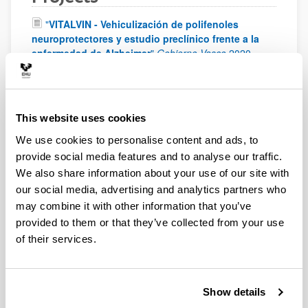
"
VITALVIN - Vehiculización de polifenoles
neuroprotectores y estudio preclínico frente a la
enfermedad de Alzheimer
"
Gobierno Vasco
2020
-
2021
"
Diseño de un plan global de integración de las
farmacias comunitarias en Osakidetza/Servicio
Vasco de Salud
"
UPV/EHU
2020
-
2022
This website uses cookies
"
Evaluación farmacocinética y optimización
We use cookies to personalise content and ads, to
terapéutica de ceftarolina y levetiracetam en
provide social media features and to analyse our traffic.
pacientes críticos con aclaramiento renal
We also share information about your use of our site with
aumentado
"
Gobierno Vasco
2019
-
2022
our social media, advertising and analytics partners who
"
Evaluación farmacocinética y optimización
may combine it with other information that you’ve
terapéutica de ceftarolina y levetiracetam en
provided to them or that they’ve collected from your use
pacientes críticos con aclaramiento renal
of their services.
aumentado
"
Gobierno Vasco
2019
-
2022
"
Terapia génica no viral para el tratamiento de
enfermedades de depósito lisosomal: aplicación en
Show details
la enfermedad de Fabry
"
Ministerio de Ciencia,