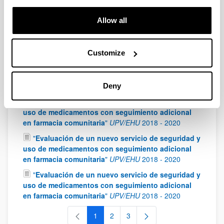
Innovación y Universidades
2019
-
2022
"
Terapia génica no viral para el tratamiento de
Allow all
enfermedades de depósito lisosomal: aplicación en
la enfermedad de Fabry
"
MINECO
2019
-
2022
Customize
"
Evaluación farmacocinética y optimización
terapéutica de Ceftarolina y Levetiracetam en
pacientes críticos con aclaramiento renal
aumentado
"
Gobierno Vasco
2019
-
2022
Deny
"
Evaluación de un Nuevo servicio de seguridad y
uso de medicamentos con seguimiento adicional
en farmacia comunitaria
"
UPV/EHU
2018
-
2020
"
Evaluación de un nuevo servicio de seguridad y
uso de medicamentos con seguimiento adicional
en farmacia comunitaria
"
UPV/EHU
2018
-
2020
"
Evaluación de un nuevo servicio de seguridad y
uso de medicamentos con seguimiento adicional
en farmacia comunitaria
"
UPV/EHU
2018
-
2020
1
2
3
Page
Page
Page