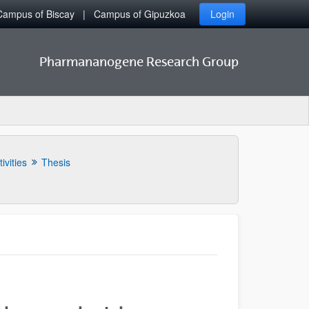
Campus of Biscay
Campus of Gipuzkoa
Login
Pharmananogene Research Group
ivities
Thesis