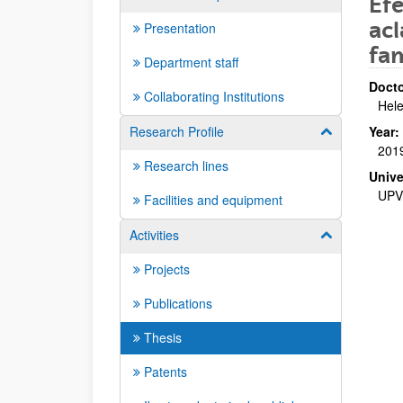
Efe
ac
Presentation
fam
Department staff
Docto
Collaborating Institutions
Hel
Research Profile
Year:
Show/hide su
201
Research lines
Unive
UPV
Facilities and equipment
Activities
Show/hide su
Projects
Publications
Thesis
Patents