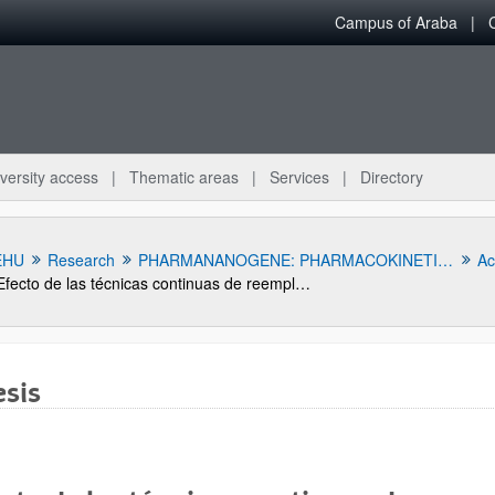
Campus of Araba
versity access
Thematic areas
Services
Directory
EHU
Research
PHARMANANOGENE: PHARMACOKINETICS, NANOTECHNOLOGY AND GENE THERAPY
Act
Efecto de las técnicas continuas de reemplazo renal y del aclaramiento renal aumentado en el comportamiento famacocinético/farmacodinámico de linezolid en pacientes críticos
sis
bpages