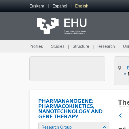
Skip to Main Content
Euskara
Español
English
Profiles
Studies
Structure
Research
Uni
PHARMANANOGENE:
The
PHARMACOKINETICS,
NANOTECHNOLOGY AND
GENE THERAPY
Research Group
Show/hide su