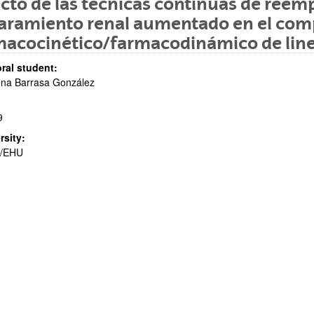
cto de las técnicas continuas de reemp
laramiento renal aumentado en el co
acocinético/farmacodinámico de linez
ral student:
ena Barrasa González
bpages
9
rsity:
/EHU
bpages