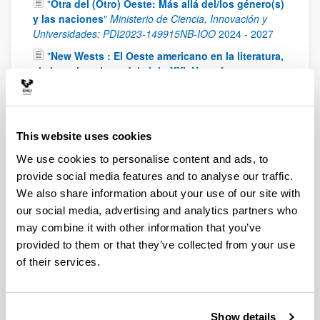
"
Otra del (Otro) Oeste: Más allá del/los género(s)
y las naciones
"
Ministerio de Ciencia, Innovación y
Universidades: PDI2023-149915NB-IOO
2024
-
2027
"
New Wests : El Oeste americano en la literatura,
el cine y la cultura del siglo XXI. Un enfoque
transnacional y transdisciplinar
"
Ministry of Science,
Innovation and Universities. PGC2018-094659-B-C21
2019
-
2022
This website uses cookies
"
The New American West: Literature, Cinema and
Artistic Transfers in a Transborder and Multicultural
We use cookies to personalise content and ads, to
Space
"
Fundamental Non-Specific Research Project
provide social media features and to analyse our traffic.
(Ministry of Economy and Competitiveness):FFI2014-
We also share information about your use of our site with
52738-P.
2015
-
2017
our social media, advertising and analytics partners who
"
La literatura del oeste de los de los EE.UU. en el
may combine it with other information that you’ve
siglo XXI: ¿un territorio sin fronteras?
"
Fundamental
provided to them or that they’ve collected from your use
Non-Specific Research Project (Ministry of Economy
of their services.
and Competitiveness): FFI2011-23598.
2011
-
2014
"
Espacios literarios regionales y su proyección
global: la narrativa del Oeste Norteamericano (1950
- )
"
Non-guided fundamental research project (Ministry
Show details