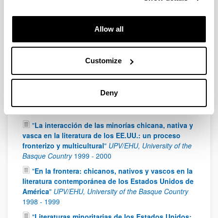
of Science and Innovation): FFI2008-03833
2009
-
2011
Allow all
"
Espacio, identidad y mito en la narrativa
contemporánea del Oeste norteamericano
"
UPV/EHU, University of the Basque Country
2003
-
Customize
2005
"
La representación del Oeste en la narrativa
contemporánea de los Estados Unidos (1980-2000)
"
Deny
UPV/EHU, University of the Basque Country
2001
-
2003
"
La interacción de las minorías chicana, nativa y
vasca en la literatura de los EE.UU.: un proceso
fronterizo y multicultural
"
UPV/EHU, University of the
Basque Country
1999
-
2000
"
En la frontera: chicanos, nativos y vascos en la
literatura contemporánea de los Estados Unidos de
América
"
UPV/EHU, University of the Basque Country
1998
-
1999
"
Literaturas minoritarias de los Estados Unidos: