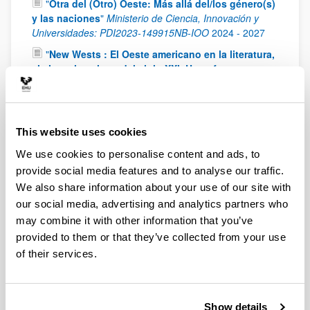
"
Otra del (Otro) Oeste: Más allá del/los género(s)
y las naciones
"
Ministerio de Ciencia, Innovación y
Universidades: PDI2023-149915NB-IOO
2024
-
2027
"
New Wests : El Oeste americano en la literatura,
el cine y la cultura del siglo XXI. Un enfoque
transnacional y transdisciplinar
"
Ministry of Science,
Innovation and Universities. PGC2018-094659-B-C21
2019
-
2022
This website uses cookies
"
The New American West: Literature, Cinema and
Artistic Transfers in a Transborder and Multicultural
We use cookies to personalise content and ads, to
Space
"
Fundamental Non-Specific Research Project
provide social media features and to analyse our traffic.
(Ministry of Economy and Competitiveness):FFI2014-
We also share information about your use of our site with
52738-P.
2015
-
2017
our social media, advertising and analytics partners who
"
La literatura del oeste de los de los EE.UU. en el
may combine it with other information that you’ve
siglo XXI: ¿un territorio sin fronteras?
"
Fundamental
provided to them or that they’ve collected from your use
Non-Specific Research Project (Ministry of Economy
of their services.
and Competitiveness): FFI2011-23598.
2011
-
2014
"
Espacios literarios regionales y su proyección
global: la narrativa del Oeste Norteamericano (1950
- )
"
Non-guided fundamental research project (Ministry
Show details