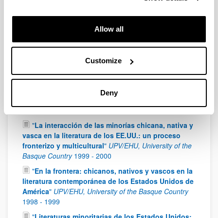
of Science and Innovation): FFI2008-03833
2009
-
2011
Allow all
"
Espacio, identidad y mito en la narrativa
contemporánea del Oeste norteamericano
"
UPV/EHU, University of the Basque Country
2003
-
Customize
2005
"
La representación del Oeste en la narrativa
contemporánea de los Estados Unidos (1980-2000)
"
Deny
UPV/EHU, University of the Basque Country
2001
-
2003
"
La interacción de las minorías chicana, nativa y
vasca en la literatura de los EE.UU.: un proceso
fronterizo y multicultural
"
UPV/EHU, University of the
Basque Country
1999
-
2000
"
En la frontera: chicanos, nativos y vascos en la
literatura contemporánea de los Estados Unidos de
América
"
UPV/EHU, University of the Basque Country
1998
-
1999
"
Literaturas minoritarias de los Estados Unidos: