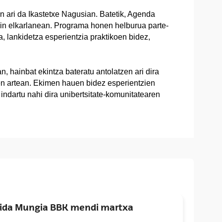
en ari da Ikastetxe Nagusian. Batetik, Agenda
in elkarlanean. Programa honen helburua parte-
, lankidetza esperientzia praktikoen bidez,
, hainbat ekintza bateratu antolatzen ari dira
n artean. Ekimen hauen bidez esperientzien
 indartu nahi dira unibertsitate-komunitatearen
alida Mungia BBK mendi martxa