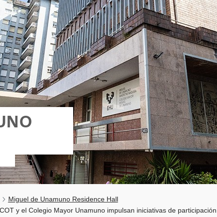
MUNO
Miguel de Unamuno Residence Hall
COT y el Colegio Mayor Unamuno impulsan iniciativas de participación 