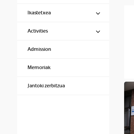
Show/hide s
Ikastetxea
Show/hide s
Activities
Admission
Memoriak
Jantoki zerbitzua