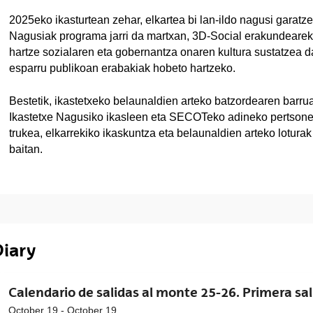
2025eko ikasturtean zehar, elkartea bi lan-ildo nagusi garatz
Nagusiak programa jarri da martxan, 3D-Social erakundearek
hartze sozialaren eta gobernantza onaren kultura sustatzea da
esparru publikoan erabakiak hobeto hartzeko.
Bestetik, ikastetxeko belaunaldien arteko batzordearen barruan
Ikastetxe Nagusiko ikasleen eta SECOTeko adineko pertsone
trukea, elkarrekiko ikaskuntza eta belaunaldien arteko loturak
baitan.
Diary
Calendario de salidas al monte 25-26. Primera s
October 19 - October 19