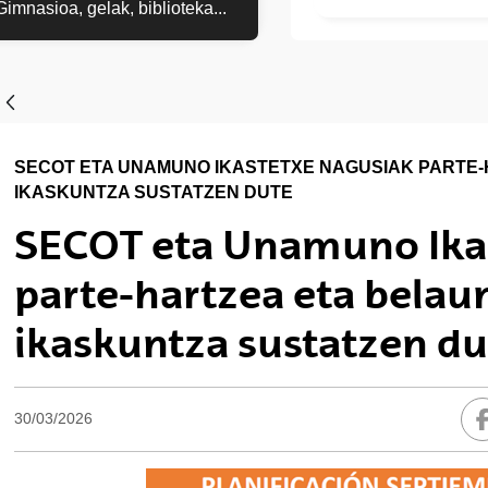
Gimnasioa, gelak, biblioteka...
SECOT ETA UNAMUNO IKASTETXE NAGUSIAK PARTE
IKASKUNTZA SUSTATZEN DUTE
SECOT eta Unamuno Ika
parte-hartzea eta belau
ikaskuntza sustatzen du
30/03/2026