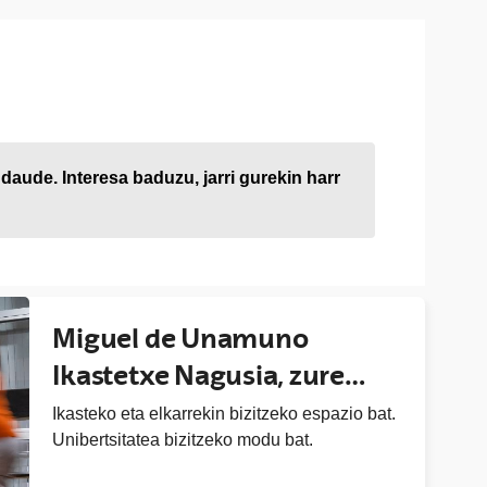
 daude. Interesa baduzu, jarri gurekin harr
Miguel de Unamuno
Ikastetxe Nagusia, zure
etxea
Ikasteko eta elkarrekin bizitzeko espazio bat.
Unibertsitatea bizitzeko modu bat.