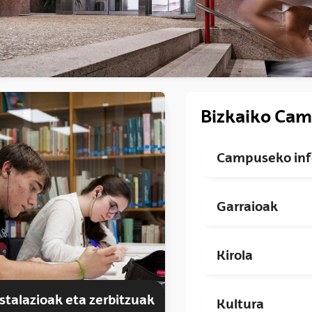
Bizkaiko Cam
Campuseko inf
Garraioak
Kirola
stalazioak eta zerbitzuak
Kultura