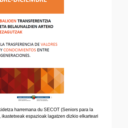
kidetza harremana du SECOT (Seniors para la
 ikastetxeak espazioak lagatzen dizkio elkarteari