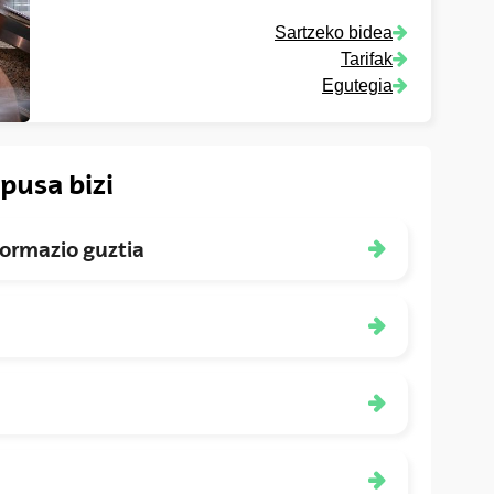
Sartzeko bidea
Tarifak
Egutegia
pusa bizi
ormazio guztia