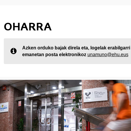
ubpages
OHARRA
ubpages
Azken orduko bajak direla eta, logelak erabilgarri
emanetan posta elektronikoz
unamuno@ehu.eus