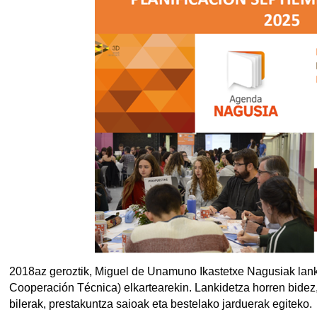
2018az geroztik, Miguel de Unamuno Ikastetxe Nagusiak lan
Cooperación Técnica) elkartearekin. Lankidetza horren bidez,
bilerak, prestakuntza saioak eta bestelako jarduerak egiteko.