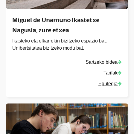
Miguel de Unamuno Ikastetxe
Nagusia, zure etxea
Ikasteko eta elkarrekin bizitzeko espazio bat.
Unibertsitatea bizitzeko modu bat.
Sartzeko bidea
Tarifak
Egutegia