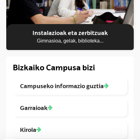
Instalazioak eta zerbitzuak
Gimnasioa, gelak, biblioteka...
Bizkaiko Campusa bizi
Campuseko informazio guztia
Garraioak
Kirola