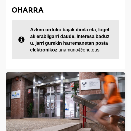
OHARRA
Azken orduko bajak direla eta, logel
ak erabilgarri daude. Interesa baduz
u, jarri gurekin harremanetan posta
elektronikoz
unamuno@ehu.eus