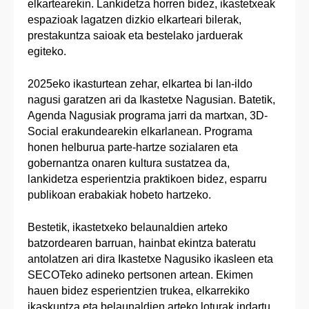
elkartearekin. Lankidetza horren bidez, ikastetxeak
espazioak lagatzen dizkio elkarteari bilerak,
prestakuntza saioak eta bestelako jarduerak
egiteko.
2025eko ikasturtean zehar, elkartea bi lan-ildo
nagusi garatzen ari da Ikastetxe Nagusian. Batetik,
Agenda Nagusiak programa jarri da martxan, 3D-
Social erakundearekin elkarlanean. Programa
honen helburua parte-hartze sozialaren eta
gobernantza onaren kultura sustatzea da,
lankidetza esperientzia praktikoen bidez, esparru
publikoan erabakiak hobeto hartzeko.
Bestetik, ikastetxeko belaunaldien arteko
batzordearen barruan, hainbat ekintza bateratu
antolatzen ari dira Ikastetxe Nagusiko ikasleen eta
SECOTeko adineko pertsonen artean. Ekimen
hauen bidez esperientzien trukea, elkarrekiko
ikaskuntza eta belaunaldien arteko loturak indartu