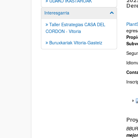
2025
UDAKO IKASTAROAK
Der
Interesgarria
Show/hide su
Plant
Taller Estrategias CASA DEL
egres
CORDON - Vitoria
Propi
Buruxkariak Vitoria-Gasteiz
Subve
Segun
Idioma
Cont
Inscr
Pro
BBURU
mejor