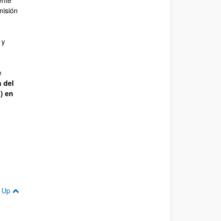
ente
misión
 y
e
n del
) en
Up