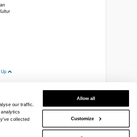
ian
Kultur
Up
Allow all
yse our traffic.
 analytics
Up
Customize
y’ve collected