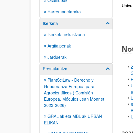
Osakideak
Unive
Harremanetarako
Ikerketa
Show/hide su
Ikerketa eskakizuna
Argitalpenak
Not
Jarduerak
2
Prestakuntza
Show/hide su
G
P
PlantSciLaw - Derecho y
U
Gobernanza Europea para
a
Agrocientíficos ( Comisión
U
Europea, Módulos Jean Monnet
6
2023-2026)
GRAL-ak eta MBL-ak URBAN
U
ELIKAN