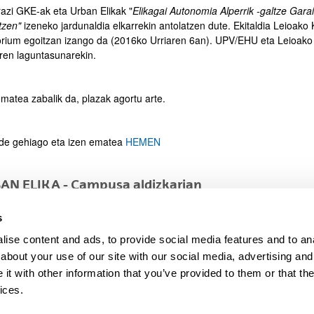
razi GKE-ak eta Urban Elikak "
Elikagai Autonomia Alperrik -galtze Gara
tzen"
izeneko jardunaldia elkarrekin antolatzen dute. Ekitaldia Leioako 
orium egoitzan izango da (2016ko Urriaren 6an). UPV/EHU eta Leioako
ren laguntasunarekin.
ematea zabalik da, plazak agortu arte.
ide gehiago eta izen ematea
HEMEN
AN ELIKA - Campusa aldizkarian
tico de los recursos alimentarios
s
eko EKAINAK 26
ise content and ads, to provide social media features and to anal
so al
REPORTAJE
about your use of our site with our social media, advertising and
t with other information that you’ve provided to them or that the
ices.