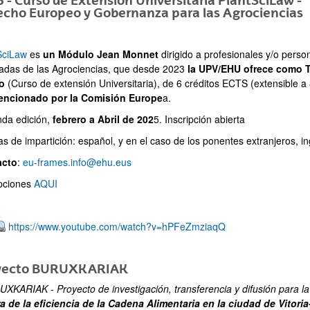
 - Curso de Extensión Universitaria PlantSciLaw -
echo Europeo y Gobernanza para las Agrociencias
bpages
SciLaw
es
un Módulo Jean Monnet
dirigido a profesionales y/o perso
adas de las Agrociencias, que desde 2023
la UPV/EHU ofrece como T
o
(Curso de extensión Universitaria), de 6 créditos ECTS (extensible a 
ncionado por la Comisión Europe
a.
da edición,
febrero a Abril de 202
5. Inscripción abierta
s de impartición: español, y en el caso de los ponentes extranjeros, in
acto
:
eu-frames.info@ehu.eus
ipciones
AQUI
https://www.youtube.com/watch?v=hPFeZmziaqQ
yecto BURUXKARIAK
XKARIAK - Proyecto de investigación, transferencia y difusión para la
a de la eficiencia de la Cadena Alimentaria en la ciudad de Vitoria