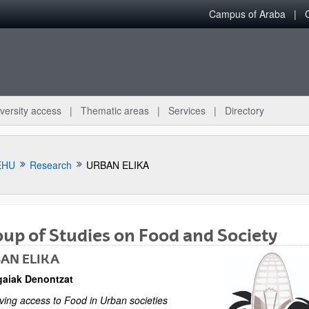
Campus of Araba
versity access
Thematic areas
Services
Directory
EHU
Research
URBAN ELIKA
up of Studies on Food and Society
AN ELIKA
bpages
gaiak Denontzat
ving access to Food in Urban societies