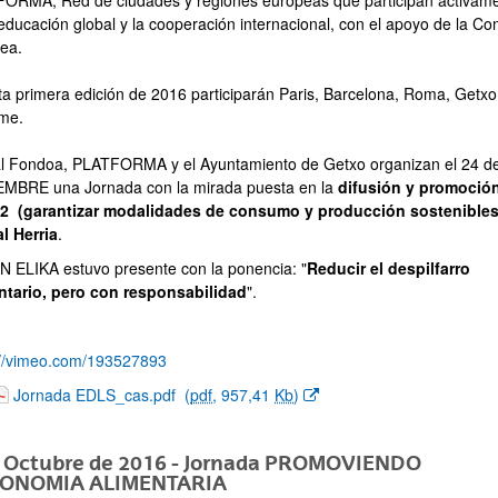
ORMA, Red de ciudades y regiones europeas que participan activam
 educación global y la cooperación internacional, con el apoyo de la Co
ea.
ta primera edición de 2016 participarán Paris, Barcelona, Roma, Getxo
me.
l Fondoa, PLATFORMA y el Ayuntamiento de Getxo organizan el 24 d
MBRE una Jornada con la mirada puesta en la
difusión y promoció
 (garantizar modalidades de consumo y producción sostenibles
l Herria
.
 ELIKA estuvo presente con la ponencia: "
Reducir el despilfarro
ntario, pero con responsabilidad
".
://vimeo.com/193527893
(Opens New Window)
Jornada EDLS_cas.pdf
(
pdf
, 957,41
Kb
)
e Octubre de 2016 - Jornada PROMOVIENDO
ONOMIA ALIMENTARIA