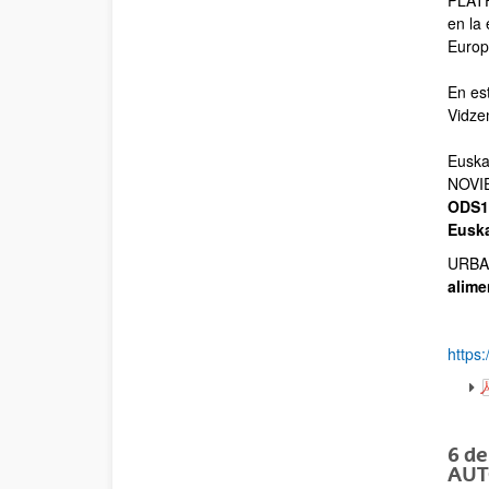
PLATF
en la
Europ
En es
Vidze
Euska
NOVIE
ODS12
Euska
URBAN
alime
https
6 d
AUT