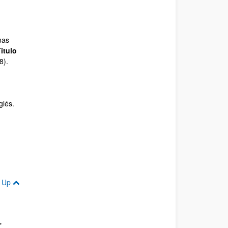
nas
itulo
8).
glés.
Up
-