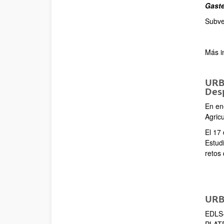
Gaste
Subve
Más i
URBA
Desp
En en
Agric
El 17
Estud
retos 
URBA
EDLS-