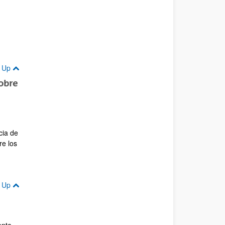
Up
obre
cia de
re los
Up