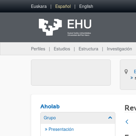
Saltar al contenido principal
Euskara
Español
English
Perfiles
Estudios
Estructura
Investigación
Aholab
Rev
Grupo
Mostrar/ocult
Presentación