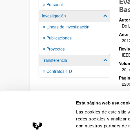
Eva
Personal
Ba
Investigación
Mostrar/ocult
Autor
De L
Lineas de investigación
Año:
Publicaciones
201
Proyectos
Revis
IEEE
Transferencia
Mostrar/ocult
Volu
20, 
Contratos I+D
Págin
2280
ISBN
/
155
Esta página web usa cook
Más
Las cookies de este sitio 
redes sociales y analizar 
con nuestros partners de r