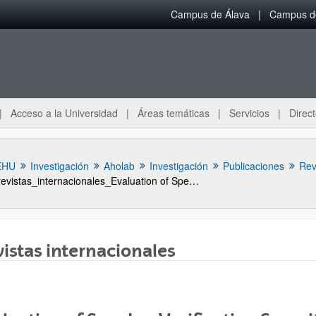
Campus de Álava
Campus de
Acceso a la Universidad
Áreas temáticas
Servicios
Direct
EHU
Investigación
Aholab
Investigación
Publicaciones
Rev
revistas_internacionales_Evaluation of Speaker Verification Security and Detection of HMM-Based Synthetic Speech, Audio, Speech, and Language Processing
istas internacionales
ar subpáginas