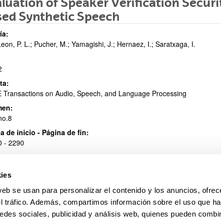
luation of Speaker Verification Secur
sed Synthetic Speech
ar subpáginas
ía:
eon, P. L.; Pucher, M.; Yamagishi, J.; Hernaez, I.; Saratxaga, I.
2
ta:
 Transactions on Audio, Speech, and Language Processing
ar subpáginas
men:
no.8
a de inicio - Página de fin:
 - 2290
ISSN
:
8-7916
ies
 información
web se usan para personalizar el contenido y los anuncios, ofrec
http://ieeexplore.ieee.org/stamp/stamp.jsp?tp=&arnumber=620533
el tráfico. Además, compartimos información sobre el uso que ha
edes sociales, publicidad y análisis web, quienes pueden combin