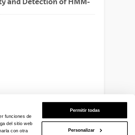
ity and Detection of HMM-
Permitir todas
er funciones de
5&isnumber=6263279
ga del sitio web
Personalizar
arla con otra