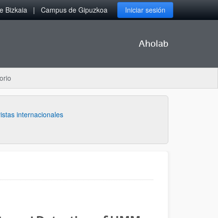
 Bizkaia
Campus de Gipuzkoa
Iniciar sesión
Aholab
orio
istas internacionales