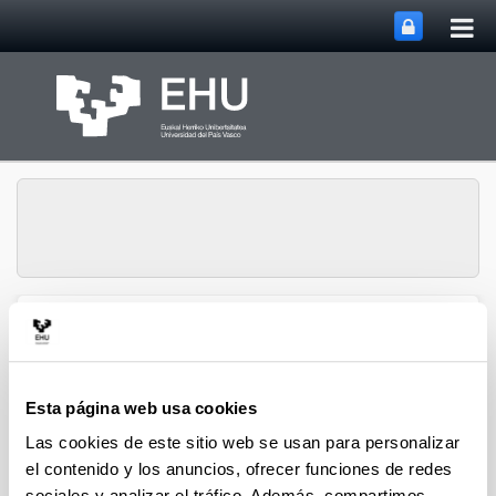
Abri
Saltar al contenido principal
me
prin
Departamento de
Abrir/cerrar m
Menú
Análisis Económico
Esta página web usa cookies
Las cookies de este sitio web se usan para personalizar
Contratos
el contenido y los anuncios, ofrecer funciones de redes
sociales y analizar el tráfico. Además, compartimos