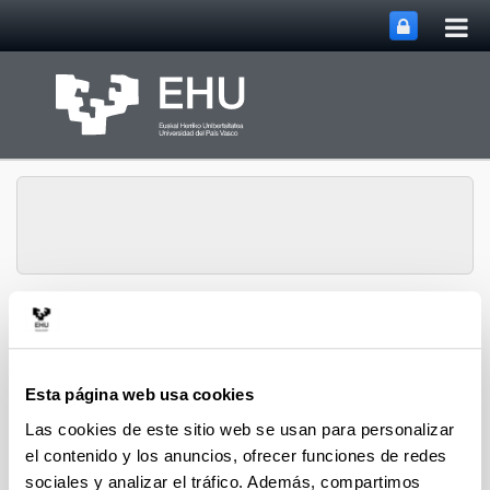
Abri
Saltar al contenido principal
me
prin
Departamento de
Abrir/cerrar m
Menú
Análisis Económico
Esta página web usa cookies
Las cookies de este sitio web se usan para personalizar
Contratos
el contenido y los anuncios, ofrecer funciones de redes
sociales y analizar el tráfico. Además, compartimos