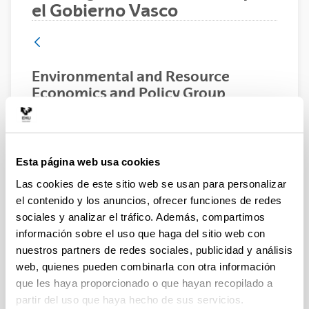
el Gobierno Vasco
Environmental and Resource
Economics and Policy Group
(GIROAZ)
Personal investigador:
IP: Marta Escapa García Equipo de investigación
(UPV/EHU): Alberto Ansuategi, Mª Luz Campo José
Esta página web usa cookies
Manuel Chamorro, Amaya de Ayala, Néstor
Las cookies de este sitio web se usan para personalizar
Goicoechea, Elisa Sainz de Murieta Equipo de
el contenido y los anuncios, ofrecer funciones de redes
colaboradores: Luis Mª Abadie (BC3), Iñaki Arto
sociales y analizar el tráfico. Además, compartimos
(BC3), Ibon Galarraga (BC3), Mikel González-Eguino
(BC3), Arantza Murillas (Azti-Tecnalia), Raúl Prellezo
información sobre el uso que haga del sitio web con
(Azti-Tecnalia)
nuestros partners de redes sociales, publicidad y análisis
web, quienes pueden combinarla con otra información
Año:
que les haya proporcionado o que hayan recopilado a
Entidad financiadora:
partir del uso que haya hecho de sus servicios.
Gobierno Vasco (IT1777-22)