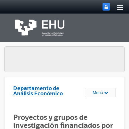
Abri
Saltar al contenido principal
me
prin
Departamento de
Abrir/cerrar m
Menú
Análisis Económico
Proyectos y grupos de
investigación financiados por