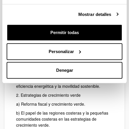
Importe total:
28.800 euros
Mostrar detalles
Descripción:
Líneas de investigación:
Permitir todas
1. Retos y oportunidades de la transición hacia una
economía baja en carbono.
a) Efectos distributivos de la transición hacia una
Personalizar
economía baja en carbono.
b) La inversión en el sector del hidrógeno durante la
Denegar
transición hacia una economía baja en carbono.
c) Diseño de políticas efectivas para promocionar la
eficiencia energética y la movilidad sostenible.
2. Estrategias de crecimiento verde
a) Reforma fiscal y crecimiento verde.
b) El papel de las regiones costeras y la pequeñas
comunidades costeras en las estrategias de
crecimiento verde.