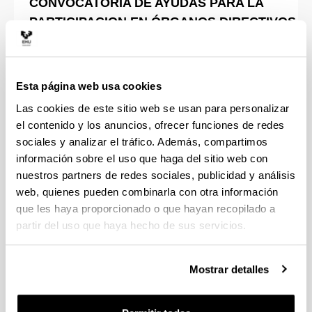
CONVOCATORIA DE AYUDAS PARA LA
PARTICIPACION EN ÓRGANOS DIRECTIVOS
DE ASOCIACIONES CIENTÍFICAS
INTERNACIONALES
Esta página web usa cookies
Las cookies de este sitio web se usan para personalizar
el contenido y los anuncios, ofrecer funciones de redes
sociales y analizar el tráfico. Además, compartimos
información sobre el uso que haga del sitio web con
nuestros partners de redes sociales, publicidad y análisis
web, quienes pueden combinarla con otra información
que les haya proporcionado o que hayan recopilado a
CONVOCATORIA PARA EL ACCESO DE
partir del uso que haya hecho de sus servicios.
EMPRESAS DE BASE INNOVADORA Y/O
TECNOLÓGICA A LOS ESPACIOS DEL
Mostrar detalles
VIVERO DE EMPRESAS INIZIA