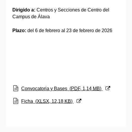
Dirigido a:
Centros y Secciones de Centro del
Campus de Álava
Plazo:
del 6 de febrero al 23 de febrero de 2026
(Abre una nueva ventana)
Convocatoria y Bases
(
PDF
, 1,14
MB
)
(Abre una nueva ventana)
Ficha
(
XLSX
, 12,18
KB
)