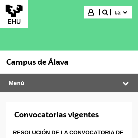
Saltar al contenido principal
IDIOMA S
Iniciar sesión
ES
buscar"
Campus de Álava
Menú
Campus de Álava
Abr
Convocatorias vigentes
RESOLUCIÓN DE LA CONVOCATORIA DE