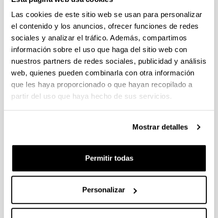
Volver a los resultados
Las cookies de este sitio web se usan para personalizar
Escala Administrativa (Proceso
el contenido y los anuncios, ofrecer funciones de redes
ordinario)
sociales y analizar el tráfico. Además, compartimos
Oferta:
información sobre el uso que haga del sitio web con
Oferta Pública de Empleo
nuestros partners de redes sociales, publicidad y análisis
web, quienes pueden combinarla con otra información
Reg. jurídico:
Funcionario
que les haya proporcionado o que hayan recopilado a
partir del uso que haya hecho de sus servicios.
Grupo:
Título de bachiller o técnico
Fecha proceso:
Mostrar detalles
20 de octubre de 2022
Estado:
Permitir todas
Cerrada
Datos de la convocatoria
Tribunales
Personalizar
Lista Provisional de Personas admitidas y
excluidas