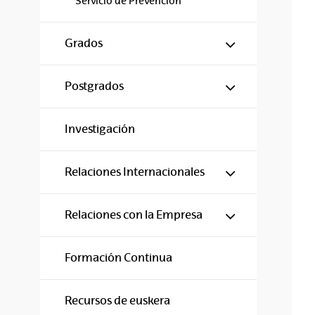
Servicio de Prevención
Mostrar/ocul
Grados
Mostrar/ocul
Postgrados
Investigación
Mostrar/ocul
Relaciones Internacionales
Mostrar/ocul
Relaciones con la Empresa
Formación Continua
Recursos de euskera