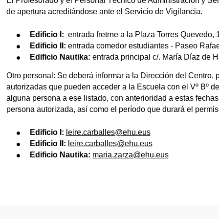
El Profesorado y el Personal Técnico de Administración y Ser
de apertura acreditándose ante el Servicio de Vigilancia.
Edificio I:
entrada fretrne a la Plaza Torres Quevedo, 
Edificio II:
entrada comedor estudiantes - Paseo Rafael
Edificio Nautika:
entrada principal c/. María Díaz de 
Otro personal: Se deberá informar a la Dirección del Centro, 
autorizadas que pueden acceder a la Escuela con el Vº Bº del
alguna persona a ese listado, con anterioridad a estas fecha
persona autorizada, así como el período que durará el permiso
Edificio I:
leire.carballes@ehu.eus
Edificio II:
leire.carballes@ehu.eus
Edificio Nautika:
maria.zarza@ehu.eus