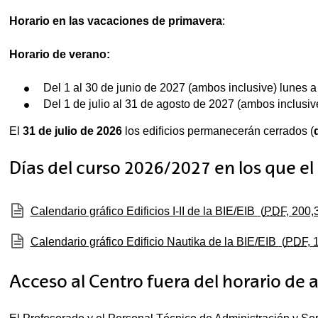
Horario en las vacaciones de primavera
:
tar subpáginas
Horario de verano:
Del 1 al 30 de junio de 2027 (ambos inclusive) lunes a
Del 1 de julio al 31 de agosto de 2027 (ambos inclusiv
El
31 de julio de 2026
los edificios permanecerán cerrados (
Días del curso 2026/2027 en los que e
(Abre una nueva ventana)
Calendario gráfico Edificios I-II de la BIE/EIB
(
PDF
, 200
(Abre una nueva ventana)
Calendario gráfico Edificio Nautika de la BIE/EIB
(
PDF
, 
Acceso al Centro fuera del horario de 