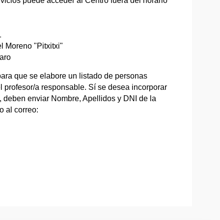
vicios puede acceder al Centro fuera del horario
1
 Moreno "Pitxitxi"
Haro
para que se elabore un listado de personas
 profesor/a responsable. Sí se desea incorporar
s, deben enviar Nombre, Apellidos y DNI de la
 al correo: