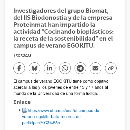
Investigadores del grupo Biomat,
del IIS Biodonostia y de la empresa
Proteinmat han impartido la
actividad “Cocinando bioplásticos:
la receta de la sostenibilidad” en el
campus de verano EGOKITU.
17/07/2023
Compartir en Facebook - (Abre una nueva ventana)
Compartir en Bluesky - (Abre una nueva ventana)
Compartir en Linkedin - (Abre una nueva v
Compartir en Whatsapp - (Abre un
Compartir en Telegram - (
Enviar por correo 
Copiar enl
El campus de verano EGOKITU tiene como objetivo
acercar a las y los jóvenes de entre 15 y 17 años al
mundo de la Universidad de una forma lúdica.
Enlace
https://www.ehu.eus/es/-/el-campus-de-
verano-egokitu-bate-records-de-
participaci%C3%B3n