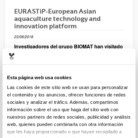
EURASTiP-European Asian
aquaculture technology and
innovation platform
23/08/2018
Investigadores del grupo BIOMAT han visitado
la Universidad de Nha Trang y la empresa
Vietnam Food en Vietnam, financiados por el
proyecto EURASTiP.
Esta página web usa cookies
En el marco del proyecto de investigación, desarrollo e
innovación EURASTiP-European Asian aquaculture
Las cookies de este sitio web se usan para personalizar
technology and innovation platform, financiado a través
el contenido y los anuncios, ofrecer funciones de redes
del programa EU Horizon 2020 y desarrollado con el
sociales y analizar el tráfico. Además, compartimos
objetivo de reforzar la cooperación internacional en la
información sobre el uso que haga del sitio web con
producción de una acuicultura sostenible con países del
nuestros partners de redes sociales, publicidad y análisis
Sudeste de Asia, investigadores del grupo BIOMAT han
visitado la Universidad de Nha Trang (NTU) y la
web, quienes pueden combinarla con otra información
compañía Vietnam Food (VNF) en Vietnam. El objetivo
que les haya proporcionado o que hayan recopilado a
principal de la colaboración entre estas organizaciones