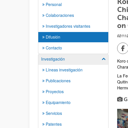
Kor
Personal
Chi
Colaboraciones
Cha
on 
Investigadores visitantes
02/11/
Difusión
Co
Contacto
Investigación
Mostrar/ocult
Koro d
Chara
Líneas investigación
La Fe
Publicaciones
Quiti
Hermo
Proyectos
G
Equipamiento
Servicios
Patentes