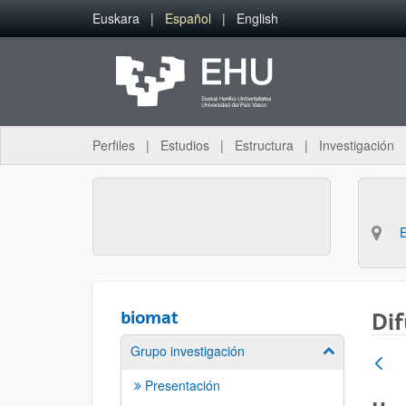
Saltar al contenido principal
Euskara
Español
English
Perfiles
Estudios
Estructura
Investigación
biomat
Dif
Grupo investigación
Mostrar/ocult
Presentación