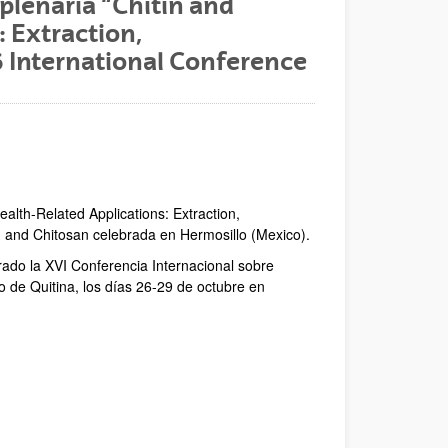
plenaria “Chitin and
 Extraction,
6 International Conference
ana)
eva ventana)
 - (Abre una nueva ventana)
e una nueva ventana)
ealth-Related Applications: Extraction,
n and Chitosan celebrada en Hermosillo (Mexico).
ado la XVI Conferencia Internacional sobre
 de Quitina, los días 26-29 de octubre en