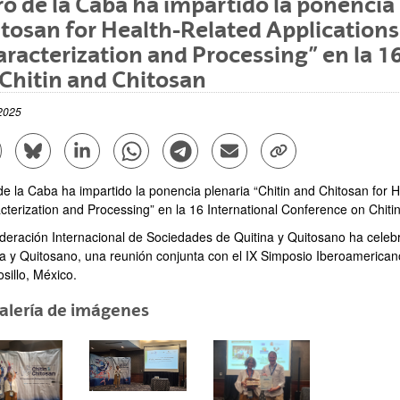
o de la Caba ha impartido la ponencia 
tosan for Health-Related Applications:
racterization and Processing” en la 1
Chitin and Chitosan
2025
mpartir en Facebook - (Abre una nueva ventana)
Compartir en Bluesky - (Abre una nueva ventana)
Compartir en Linkedin - (Abre una nueva ventana)
Compartir en Whatsapp - (Abre una nueva vent
Compartir en Telegram - (Abre una nu
Enviar por correo electrónico
Copiar enlace - (Abr
ar subpáginas
e la Caba ha impartido la ponencia plenaria “Chitin and Chitosan for H
cterization and Processing” en la 16 International Conference on Chiti
deración Internacional de Sociedades de Quitina y Quitosano ha celebr
na y Quitosano, una reunión conjunta con el IX Simposio Iberoamericano
sillo, México.
alería de imágenes