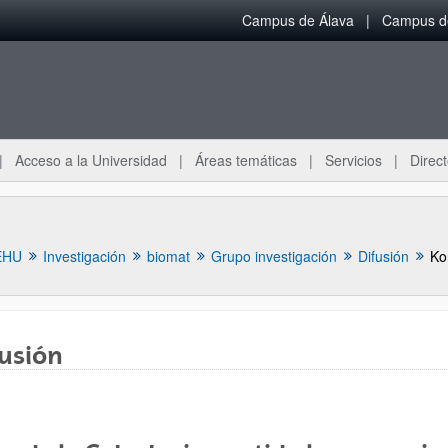
Campus de Álava
Campus de
Acceso a la Universidad
Áreas temáticas
Servicios
Direct
EHU
Investigación
biomat
Grupo investigación
Difusión
usión
ar subpáginas