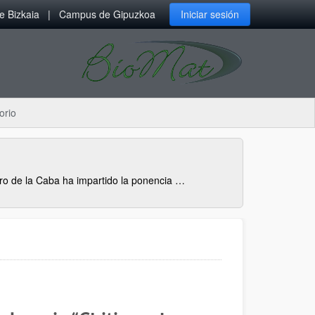
 Bizkaia
Campus de Gipuzkoa
Iniciar sesión
orio
Koro de la Caba ha impartido la ponencia plenaria