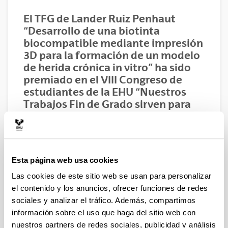
El TFG de Lander Ruiz Penhaut
“Desarrollo de una biotinta
biocompatible mediante impresión
3D para la formación de un modelo
de herida crónica in vitro” ha sido
premiado en el VIII Congreso de
estudiantes de la EHU “Nuestros
Trabajos Fin de Grado sirven para
transformar el mundo”.
02/11/2025
Compartir en Facebook - (Abre una nueva ventana)
Compartir en Bluesky - (Abre una nueva ventana)
Compartir en Linkedin - (Abre una nueva v
Compartir en Whatsapp - (Abre un
Compartir en Telegram - (
Enviar por correo 
Copiar enl
Esta página web usa cookies
Las cookies de este sitio web se usan para personalizar
El TFG de Lander Ruiz Penhaut “Desarrollo de una
el contenido y los anuncios, ofrecer funciones de redes
biotinta biocompatible mediante impresión 3D para la
formación de un modelo de herida crónica in vitro” ha
sociales y analizar el tráfico. Además, compartimos
sido premiado en el VIII Congreso de estudiantes de la
información sobre el uso que haga del sitio web con
EHU “Nuestros Trabajos Fin de Grado sirven para
nuestros partners de redes sociales, publicidad y análisis