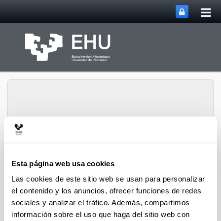
Abri
Saltar al contenido principal
me
prin
Abrir/cerrar m
Menú
biomat
Esta página web usa cookies
Las cookies de este sitio web se usan para personalizar
Difusión
el contenido y los anuncios, ofrecer funciones de redes
sociales y analizar el tráfico. Además, compartimos
Plasticos Universales. Entrevista al grupo BIOMAT
información sobre el uso que haga del sitio web con