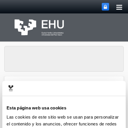
Abri
Saltar al contenido principal
me
prin
Abrir/cerrar m
Menú
biomat
Esta página web usa cookies
Difusión
Las cookies de este sitio web se usan para personalizar
Biomat-Biodonostia
el contenido y los anuncios, ofrecer funciones de redes