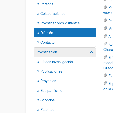
Personal
Ko
water
Colaboraciones
Pa
Investigadores visitantes
Mu
Difusión
An
Contacto
Ko
Chara
Investigación
Mostrar/ocult
El
Líneas investigación
model
Grado
Publicaciones
Ex
Proyectos
El
en la
Equipamiento
Servicios
Patentes