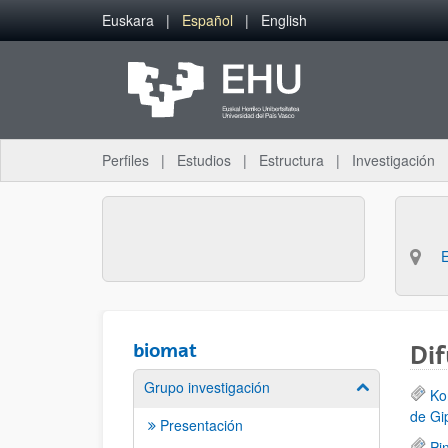
Saltar al contenido principal
Euskara
Español
English
Perfiles
Estudios
Estructura
Investigación
biomat
Dif
Grupo investigación
Mostrar/ocult
Ko
de Gi
Presentación
Pi