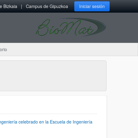
 Bizkaia
Campus de Gipuzkoa
Iniciar sesión
orio
Ingeniería celebrado en la Escuela de Ingeniería