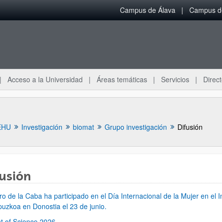
Campus de Álava
Campus de
Acceso a la Universidad
Áreas temáticas
Servicios
Direct
EHU
Investigación
biomat
Grupo investigación
Difusión
usión
ar subpáginas
ro de la Caba ha participado en el Día Internacional de la Mujer en el 
puzkoa en Donostia el 23 de junio.
nt of Science 2026