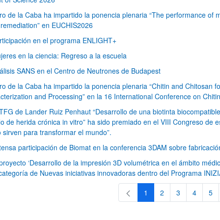
ro de la Caba ha impartido la ponencia plenaria “The performance of m
 remediation” en EUCHIS2026
rticipación en el programa ENLIGHT+
jeres en la ciencia: Regreso a la escuela
álisis SANS en el Centro de Neutrones de Budapest
ro de la Caba ha impartido la ponencia plenaria “Chitin and Chitosan fo
cterization and Processing” en la 16 International Conference on Chiti
ar subpáginas
 TFG de Lander Ruiz Penhaut “Desarrollo de una biotinta biocompatibl
o de herida crónica in vitro” ha sido premiado en el VIII Congreso de 
 sirven para transformar el mundo”.
tensa participación de Biomat en la conferencia 3DAM sobre fabricación
 proyecto ‘Desarrollo de la impresión 3D volumétrica en el ámbito médi
 categoría de Nuevas iniciativas innovadoras dentro del Programa INIZ
1
2
3
4
5
Página
Página
Página
Página
Pá