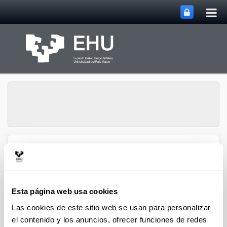
Abri
Saltar al contenido principal
me
prin
Abrir/cerrar m
Menú
biomat
Esta página web usa cookies
Difusión
Las cookies de este sitio web se usan para personalizar
Biomat-Biodonostia
el contenido y los anuncios, ofrecer funciones de redes