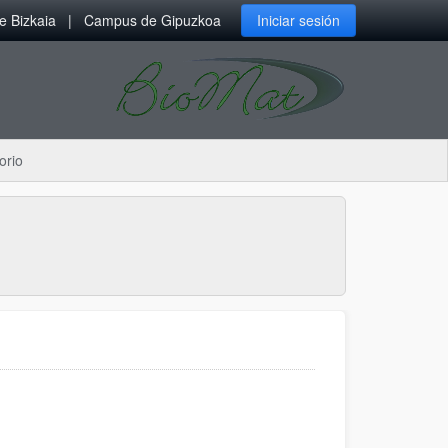
 Bizkaia
Campus de Gipuzkoa
Iniciar sesión
orio