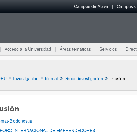
Campus de Álava
Campus de
Acceso a la Universidad
Áreas temáticas
Servicios
Direct
EHU
Investigación
biomat
Grupo investigación
Difusión
usión
ar subpáginas
omat-Biodonostia
 FORO INTERNACIONAL DE EMPRENDEDORES