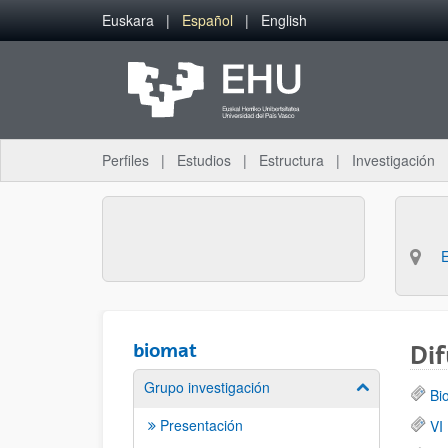
Saltar al contenido principal
Euskara
Español
English
Perfiles
Estudios
Estructura
Investigación
biomat
Dif
Grupo investigación
Mostrar/ocult
Bi
Presentación
VI