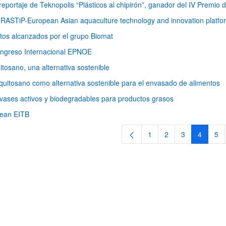
 reportaje de Teknopolis “Plásticos al chipirón”, ganador del IV Premio
RASTiP-European Asian aquaculture technology and innovation platfo
tos alcanzados por el grupo Biomat
ngreso Internacional EPNOE
itosano, una alternativa sostenible
 quitosano como alternativa sostenible para el envasado de alimentos
vases activos y biodegradables para productos grasos
ar subpáginas
rean EITB
1
2
3
4
5
Página
Página
Página
Página
Pá