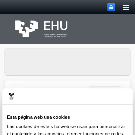
Abri
Saltar al contenido principal
me
prin
Abrir/cerrar m
Menú
biomat
Difusión
Esta página web usa cookies
Las cookies de este sitio web se usan para personalizar
El programa Hiri Gorrian (Euskal Irratia) entrevista a
el contenido y los anuncios, ofrecer funciones de redes