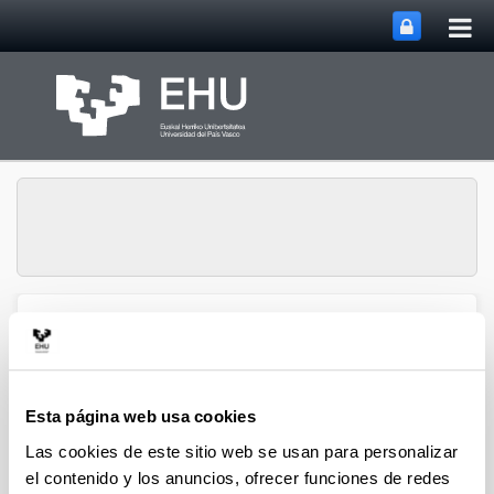
Abri
Saltar al contenido principal
me
prin
Abrir/cerrar m
Menú
biomat
Esta página web usa cookies
Difusión
Las cookies de este sitio web se usan para personalizar
Biomat-Biodonostia
el contenido y los anuncios, ofrecer funciones de redes