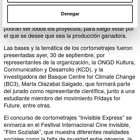
500 euros; pudiendo obtenerlos ambos el mismo
proyecto ganador. Para la selección del Premio del
Denegar
Público, se abrirá un canal en youtube, donde se
podrán ver todos los proyectos, para luego votar por
el que se desee que sea la producción ganadora.
Las bases y la temática de los cortometrajes fueron
presentadas ayer, 30 de septiembre, por
representantes de la organización, la ONGD Kultura,
Communication y Desarrollo (KCD), y la
investigadora del Basque Centre for Climate Change
(BC3), Marta Olazabal Salgado, que formará parte
del jurado como representante científica, junto a una
estudiante miembro del movimiento Fridays for
Future, entre otras.
El concurso de cortometrajes “Invisible Express” se
enmarca en el Festival Internacional Cine invisible,
”Film Sozialak”, que muestra diferentes realidades
sociales como la falta de igualdad entre géneros, la