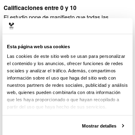
Calificaciones entre 0 y 10
El estudio pone de manifiesto que todas las
asignaturas con más de 2.000 estudiantes presentan
calificaciones en todo el rango, desde 0 hasta 10.
Esta circunstancia también se observa en Euskara
eta Literatura II y en los tribunales que han sido
Esta página web usa cookies
objeto de debate público, donde existen estudiantes
Las cookies de este sitio web se usan para personalizar
con todas las calificaciones posibles.
el contenido y los anuncios, ofrecer funciones de redes
Además, las calificaciones inferiores a dos puntos
sociales y analizar el tráfico. Además, compartimos
tampoco constituyen una excepción. El porcentaje
información sobre el uso que haga del sitio web con
de estudiantes con calificaciones inferiores a dos
nuestros partners de redes sociales, publicidad y análisis
puntos en Euskara eta Literatura II es del 6,2 %. Sin
web, quienes pueden combinarla con otra información
embargo, en Física alcanza el 24,5 %, en
que les haya proporcionado o que hayan recopilado a
Matemáticas Aplicadas el 10,8 % y en Matemáticas
partir del uso que haya hecho de sus servicios.
II el 9,9 %.
Además, respecto a 2025, este porcentaje aumenta
Mostrar detalles
en varias materias. En Euskara eta Literatura II pasa