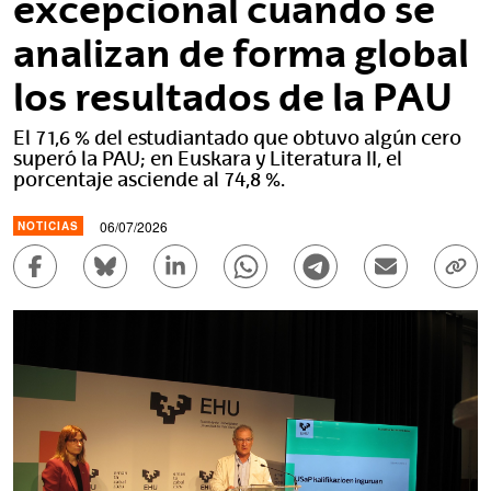
excepcional cuando se
analizan de forma global
los resultados de la PAU
El 71,6 % del estudiantado que obtuvo algún cero
superó la PAU; en Euskara y Literatura II, el
porcentaje asciende al 74,8 %.
06/07/2026
NOTICIAS
Compartir en Facebook - (Abre una nueva ventana)
Compartir en Bluesky - (Abre una nueva ve
Compartir en Linkedin - (Abre una 
Compartir en Whatsapp - (A
Compartir en Telegr
Enviar por c
Copi