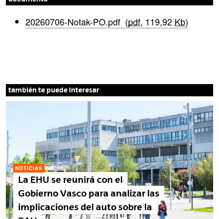
(Abre una nueva ventana)
20260706-Notak-PO.pdf
(
pdf
, 119,92
Kb
)
también te puede interesar
NOTICIAS
La EHU se reunirá con el
Gobierno Vasco para analizar las
implicaciones del auto sobre la