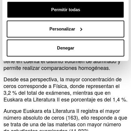
del 2,8 % al 6,2 %; en Física, del 10 % al 24,5 %; y
en Matemáticas II, del 3,6 % al 9,9 %.
Permitir todas
Los datos muestran que los porcentajes ofrecen una
imagen más representativa que los datos absolutos.
Personalizar
En relación con las calificaciones de cero, la
universidad ha explicado que el dato realmente
relevante es el porcentaje sobre el total de
Denegar
exámenes de cada materia, ya que es el único que
tiene en cuenta el distinto volumen de alumnado y
permite realizar comparaciones homogéneas.
Desde esa perspectiva, la mayor concentración de
ceros corresponde a Física, donde representan el
3,2 % del total de exámenes, mientras que en
Euskara eta Literatura II ese porcentaje es del 1,4 %.
Aunque Euskara eta Literatura II registra el mayor
número absoluto de ceros (163), ello responde a que
se trata de una de las materias con mayor número
de estudiantes examinados (11.833).