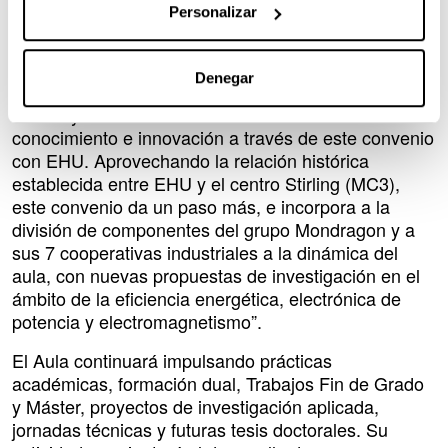
Transferencia e Internacionalización de la EHU.
Personalizar
Javier Olaizola, director de Innovación de
Mondragon Componentes a su vez subraya que
Denegar
“reforzamos nuestra estrategia de atracción de
talento y colaboración con el entorno de
conocimiento e innovación a través de este convenio
con EHU. Aprovechando la relación histórica
establecida entre EHU y el centro Stirling (MC3),
este convenio da un paso más, e incorpora a la
división de componentes del grupo Mondragon y a
sus 7 cooperativas industriales a la dinámica del
aula, con nuevas propuestas de investigación en el
ámbito de la eficiencia energética, electrónica de
potencia y electromagnetismo”.
El Aula continuará impulsando prácticas
académicas, formación dual, Trabajos Fin de Grado
y Máster, proyectos de investigación aplicada,
jornadas técnicas y futuras tesis doctorales. Su