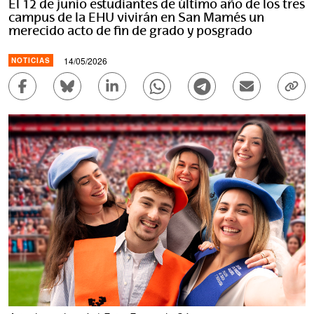
El 12 de junio estudiantes de último año de los tres
campus de la EHU vivirán en San Mamés un
merecido acto de fin de grado y posgrado
14/05/2026
NOTICIAS
Compartir en Facebook - (Abre una nueva ventana)
Compartir en Bluesky - (Abre una nueva ve
Compartir en Linkedin - (Abre una 
Compartir en Whatsapp - (A
Compartir en Telegr
Enviar por c
Copi