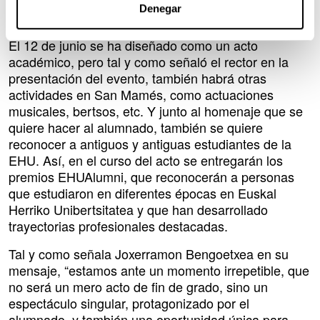
sea viable. El precio se ha ajustado lo más posible y
Denegar
todas las entradas costarán 19,95 euros.
El 12 de junio se ha diseñado como un acto
académico, pero tal y como señaló el rector en la
presentación del evento, también habrá otras
actividades en San Mamés, como actuaciones
musicales, bertsos, etc. Y junto al homenaje que se
quiere hacer al alumnado, también se quiere
reconocer a antiguos y antiguas estudiantes de la
EHU. Así, en el curso del acto se entregarán los
premios EHUAlumni, que reconocerán a personas
que estudiaron en diferentes épocas en Euskal
Herriko Unibertsitatea y que han desarrollado
trayectorias profesionales destacadas.
Tal y como señala Joxerramon Bengoetxea en su
mensaje, “estamos ante un momento irrepetible, que
no será un mero acto de fin de grado, sino un
espectáculo singular, protagonizado por el
alumnado, y también una oportunidad única para