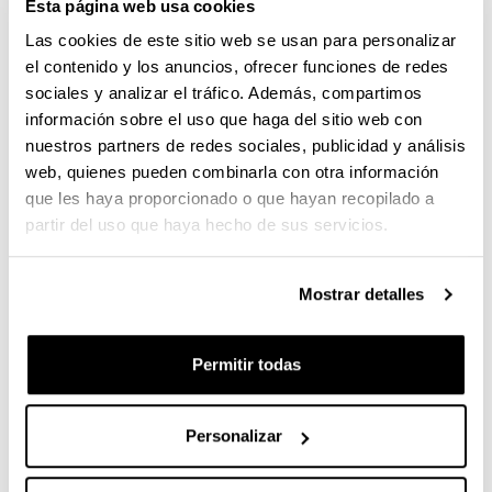
Esta página web usa cookies
También en este caso se recomienda estar allí 15
minutos antes.
Las cookies de este sitio web se usan para personalizar
el contenido y los anuncios, ofrecer funciones de redes
Pago mediante transferencia
sociales y analizar el tráfico. Además, compartimos
El viaje de ida y vuelta, tanto desde Gasteiz como
información sobre el uso que haga del sitio web con
desde Donostia, tiene un coste de 13 euros y el
nuestros partners de redes sociales, publicidad y análisis
billete se debe adquirir con
web, quienes pueden combinarla con otra información
antelación con transferencia en la siguiente cuenta
que les haya proporcionado o que hayan recopilado a
corriente de Kutxabank: ES46 2095 4408 5091 2737
partir del uso que haya hecho de sus servicios.
5844. Desde la EHU se recuerda que es
imprescindible especificar nombre, apellidos y
campus (Araba o Gipuzkoa) a la hora de hacer la
Mostrar detalles
transferencia para calcular correctamente el número
de autobuses necesarios.
Permitir todas
Inscripciones abiertas hasta el 10 de junio
Las personas interesadas en reservar plaza en los
Personalizar
autobuses organizados para acudir al acto de fin de
curso conjunto del 12 de junio tendrán que rellenar el