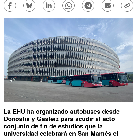
Compartir en Facebook - (Abre una nueva ventana)
Compartir en Bluesky - (Abre una nueva ve
Compartir en Linkedin - (Abre una 
Compartir en Whatsapp - (A
Compartir en Telegr
Enviar por c
Copi
La EHU ha organizado autobuses desde
Donostia y Gasteiz para acudir al acto
conjunto de fin de estudios que la
universidad celebrará en San Mamés el