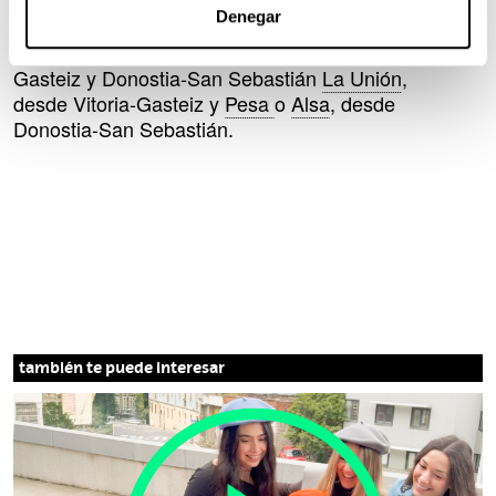
siguiente
formulario
. Asimismo, se recuerda que
Denegar
también están disponibles las líneas de autobús
de las empresas que prestan el servicio desde
Gasteiz y Donostia-San Sebastián
La Unión
,
desde Vitoria-Gasteiz y
Pesa
o
Alsa
, desde
Donostia-San Sebastián.
también te puede interesar