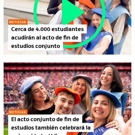
NOTICIAS
Cerca de 4.000 estudiantes
acudirán al acto de fin de
estudios conjunto
NOTICIAS
El acto conjunto de fin de
estudios también celebrará la