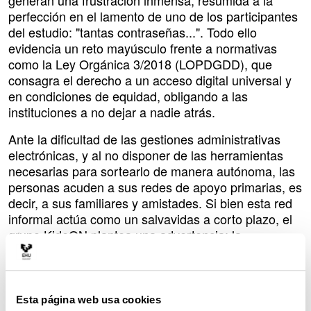
generan una frustración inmensa, resumida a la
perfección en el lamento de uno de los participantes
del estudio: "tantas contraseñas...". Todo ello
evidencia un reto mayúsculo frente a normativas
como la Ley Orgánica 3/2018 (LOPDGDD), que
consagra el derecho a un acceso digital universal y
en condiciones de equidad, obligando a las
instituciones a no dejar a nadie atrás.
Ante la dificultad de las gestiones administrativas
electrónicas, y al no disponer de las herramientas
necesarias para sortearlo de manera autónoma, las
personas acuden a sus redes de apoyo primarias, es
decir, a sus familiares y amistades. Si bien esta red
informal actúa como un salvavidas a corto plazo, el
grupo KideON plantea una advertencia: la
perpetua del entorno primario no
dependencia
fomenta la autonomía y el aprendizaje, sino que
cronifica la dependencia. Que una hija o un nieto
solucionen un trámite bancario o administrativo limita
Esta página web usa cookies