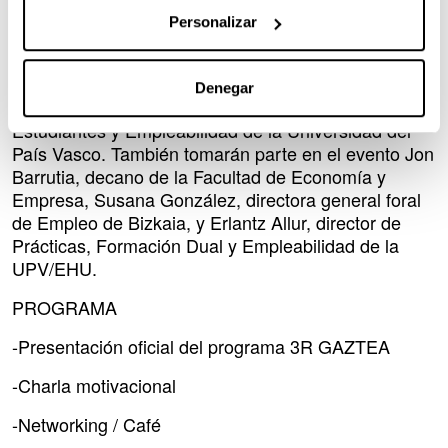
Diputación Foral de Bizkaia.
Personalizar
En el acto participarán Teresa Laespada, diputada
foral de Empleo, Inclusión Social e Igualdad de
Denegar
Bizkaia, y Fernando Tapia, vicerrector de
Estudiantes y Empleabilidad de la Universidad del
País Vasco. También tomarán parte en el evento Jon
Barrutia, decano de la Facultad de Economía y
Empresa, Susana González, directora general foral
de Empleo de Bizkaia, y Erlantz Allur, director de
Prácticas, Formación Dual y Empleabilidad de la
UPV/EHU.
PROGRAMA
-Presentación oficial del programa 3R GAZTEA
-Charla motivacional
-Networking / Café