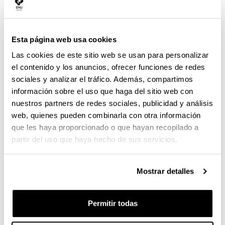
jóvenes titulados en la
UPV/EHU
Esta página web usa cookies
Las cookies de este sitio web se usan para personalizar
cuándo y dónde
el contenido y los anuncios, ofrecer funciones de redes
sociales y analizar el tráfico. Además, compartimos
15/12/2021, 09:30
información sobre el uso que haga del sitio web con
l
Aula magna -
Facultad de Economía y Empresa
u
nuestros partners de redes sociales, publicidad y análisis
(Sarriko)
g
a
Lehendakari Agirre 83
. -
48015
-
Bilbao
(Bizkaia)
web, quienes pueden combinarla con otra información
r
que les haya proporcionado o que hayan recopilado a
partir del uso que haya hecho de sus servicios.
Descripción
El miércoles, 15 de diciembre, a las 9:30, en el Aula
Magna de la Facultad de Economía y Empresa
(Sarriko) de la Universidad del País Vasco, tendrá
Mostrar detalles
lugar la presentación oficial del programa 3R
GAZTEA, programa de acompañamiento activo a
personas recién graduadas de la UPV/EHU para
Permitir todas
facilitar el tránsito de formación al mercado laboral.
El programa está impulsado y financiado por la