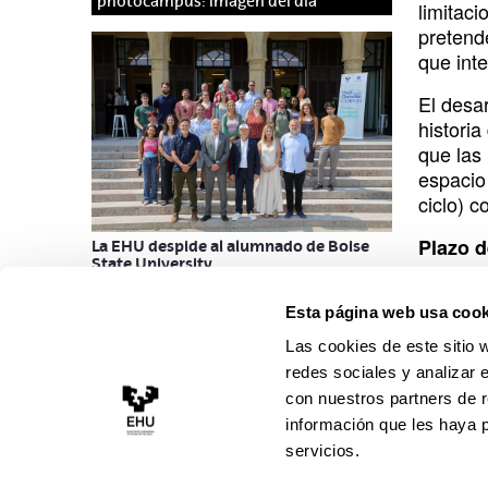
photocampus: imagen del día
limitac
pretende
que int
El desa
historia
que las
espacio 
ciclo) c
Plazo d
La EHU despide al alumnado de Boise
State University
Plazas 
Esta página web usa cook
Solicitu
F
L
I
Y
V
F
T
B
Las cookies de este sitio 
a
i
n
o
i
l
i
l
Admisió
redes sociales y analizar 
c
n
s
u
m
i
k
u
de Álav
con nuestros partners de r
e
k
t
t
e
c
información que les haya 
t
e
servicios.
b
e
a
u
o
k
o
s
o
d
g
b
r