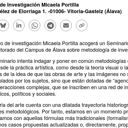
de Investigación Micaela Portilla
élez de Elorriaga 1
. -
01006
-
Vitoria-Gasteiz
(Álava)
rtir en Facebook - (Abre una nueva ventana)
Compartir en Bluesky - (Abre una nueva ventana)
Compartir en Linkedin - (Abre una nueva venta
Compartir en Whatsapp - (Abre una nue
Compartir en Telegram - (Abre un
Enviar por correo electrón
Copiar enlace - (Ab
ipción
ro de investigación Micaela Portilla acogerá un Seminar
ctorado del Campus de Álava sobre metodología de investi
minario intenta indagar y poner en común metodologías
sde la práctica artística, como desde la teoría visual o la
s de la idea de que las obras de arte y las imágenes no
lados por los sujetos, sino que están dotadas de “agenci
nteracciones complejas, que se inscriben en una red de i
os, políticos y sociales.
ria del arte cuenta con una dilatada trayectoria historiog
es metodológicos. Por tanto, estamos en un momento pr
namos con aquellas fórmulas más tradicionales (formalism
nos casos propuestas actualizadas o, directamente, pro