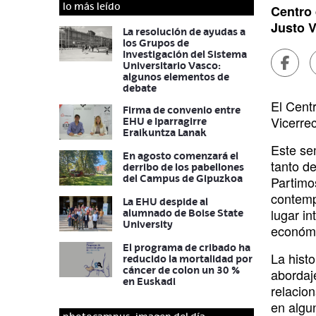
lo más leído
l
Centro 
u
Justo V
g
La resolución de ayudas a
a
los Grupos de
r
Investigación del Sistema
Compa
Universitario Vasco:
algunos elementos de
debate
Descr
El Cent
Firma de convenio entre
Vicerre
EHU e Iparragirre
Eraikuntza Lanak
Este se
En agosto comenzará el
tanto de
derribo de los pabellones
del Campus de Gipuzkoa
Partimo
contemp
La EHU despide al
lugar i
alumnado de Boise State
University
económic
El programa de cribado ha
La histo
reducido la mortalidad por
cáncer de colon un 30 %
abordaj
en Euskadi
relacio
en algu