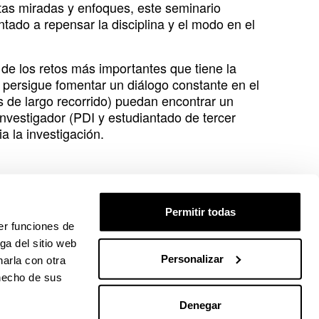
ntas miradas y enfoques, este seminario
tado a repensar la disciplina y el modo en el
de los retos más importantes que tiene la
se persigue fomentar un diálogo constante en el
s de largo recorrido) puedan encontrar un
investigador (PDI y estudiantado de tercer
a la investigación.
Permitir todas
er funciones de
 personal docente e investigador del Campus
ga del sitio web
Personalizar
arla con otra
 hecho de sus
Denegar