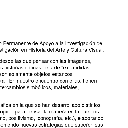
na)
va ventana)
a nueva ventana)
ico - (Abre una nueva ventana)
re una nueva ventana)
io Permanente de Apoyo a la Investigación del
gación en Historia del Arte y Cultura Visual.
 desde las que pensar con las imágenes,
s historias críticas del arte “expandidas”.
 son solamente objetos estancos
a”. En nuestro encuentro con ellas, tienen
ntercambios simbólicos, materiales,
ráfica en la que se han desarrollado distintos
opicio para pensar la manera en la que nos
o, positivismo, iconografía, etc.), elaborando
poniendo nuevas estrategias que superen sus