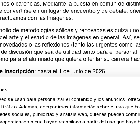
iones o carencias. Mediante la puesta en común de disti
 convertirse en un lugar de encuentro y de debate, orien
eractuamos con las imágenes.
rrollo de metodologías sólidas y renovadas es quizá uno 
 del arte y el estudio de las imágenes en general. Así, 
 novedades o las reflexiones (tanto las urgentes como la
de discusión que sea de utilidad tanto para el personal 
omo para el alumnado que quiera orientar su carrera haci
: hasta el 1 de junio de 2026
e inscripción
: 25
ofertadas
ies
d de participación
web se usan para personalizar el contenido y los anuncios, ofrec
n por riguroso orden de inscripción. Tendrá prioridad el
el tráfico. Además, compartimos información sobre el uso que ha
a.
edes sociales, publicidad y análisis web, quienes pueden combin
proporcionado o que hayan recopilado a partir del uso que haya