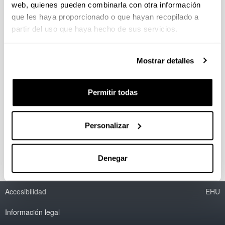
web, quienes pueden combinarla con otra información
Erdiko hodi ezberdinez hornituriko
que les haya proporcionado o que hayan recopilado a
iturri oahntze konikoen ikerketa
partir del uso que haya hecho de sus servicios.
hidrodinamikoa eta beraien
aplikazioa lehorketan
Mostrar detalles
Doctorando/a:
Haritz Altzibar Manterola
Permitir todas
Año:
2011
Personas encargadas de la dirección:
Personalizar
M. Olazar Aurrecoechea y M.J. San José Álvarez
Denegar
Accesibilidad
EHU
Información legal