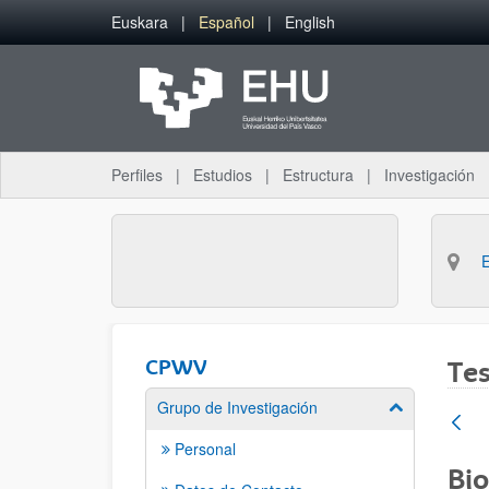
Saltar al contenido principal
Euskara
Español
English
Perfiles
Estudios
Estructura
Investigación
CPWV
Tes
Grupo de Investigación
Mostrar/ocult
Personal
Bio