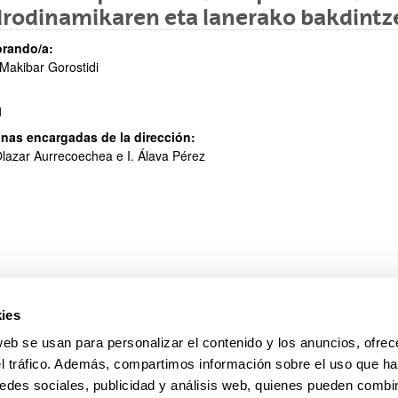
rodinamikaren eta lanerako bakdintz
ar subpáginas
rando/a:
Makibar Gorostidi
1
nas encargadas de la dirección:
lazar Aurrecoechea e I. Álava Pérez
ies
pa
Ayuda
web se usan para personalizar el contenido y los anuncios, ofrec
el tráfico. Además, compartimos información sobre el uso que ha
edes sociales, publicidad y análisis web, quienes pueden combin