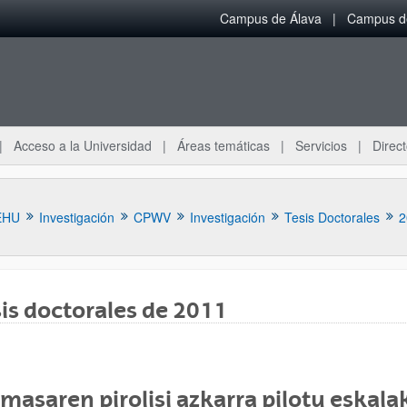
Campus de Álava
Campus de
Acceso a la Universidad
Áreas temáticas
Servicios
Direct
EHU
Investigación
CPWV
Investigación
Tesis Doctorales
2
is doctorales de 2011
ar subpáginas
masaren pirolisi azkarra pilotu eskala