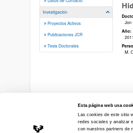
Datos de Contacto
Hid
Investigación
Mostrar/ocult
Docto
Jon 
Proyectos Activos
Año:
Publicaciones JCR
201
Tesis Doctorales
Perso
M. O
Esta página web usa cook
Accesibilidad
Información legal
Contacto
Ma
Las cookies de este sitio 
redes sociales y analizar 
con nuestros partners de r