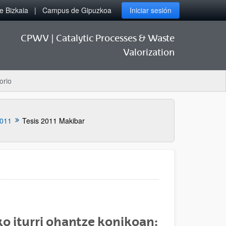
 Bizkaia
Campus de Gipuzkoa
Iniciar sesión
CPWV | Catalytic Processes & Waste
Valorization
orio
011
Tesis 2011 Makibar
ko iturri ohantze konikoan: