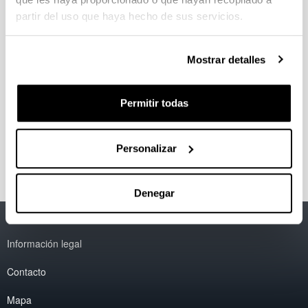
pilotu eskalako iturri ohantze konikoan:
Hidrodinamikaren eta lanerako bakdintzen ikerketa"
partir del uso que haya hecho de sus servicios.
2011
Haritz Altzibar Manterola
"Erdiko hodi ezberdinez
Mostrar detalles
hornituriko iturri oahntze konikoen ikerketa
hidrodinamikoa eta beraien aplikazioa lehorketan"
2011
Permitir todas
Maider Amutio Izaguirre
"Estrategias para la
pirólisis rapida de biomasa en reactor de spouted
bed cónico"
2011
Personalizar
Denegar
Accesibilidad
EHU
Información legal
Contacto
Mapa