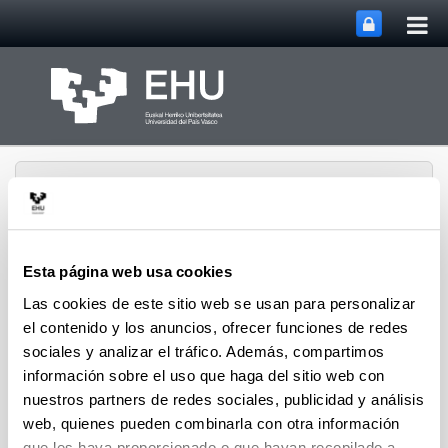
Abri
Saltar al contenido principal
me
prin
Esta página web usa cookies
Abrir/cerrar m
Menú
Las cookies de este sitio web se usan para personalizar
CPWV
el contenido y los anuncios, ofrecer funciones de redes
sociales y analizar el tráfico. Además, compartimos
información sobre el uso que haga del sitio web con
Tesis doctorales de 2011
nuestros partners de redes sociales, publicidad y análisis
web, quienes pueden combinarla con otra información
Jon Makibar Gorostidi
"Biomasaren pirolisi azkarra
que les haya proporcionado o que hayan recopilado a