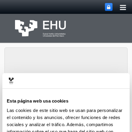
Abri
Saltar al contenido principal
me
prin
Abrir/cerrar m
Menú
CPWV
Esta página web usa cookies
Las cookies de este sitio web se usan para personalizar
Tesis doctorales de 2021
el contenido y los anuncios, ofrecer funciones de redes
sociales y analizar el tráfico. Además, compartimos
información sobre el uso que haga del sitio web con