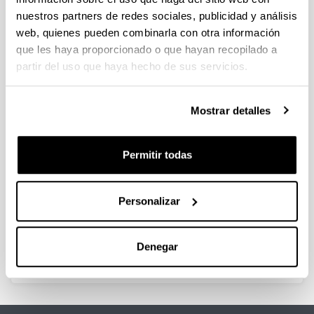
nuestros partners de redes sociales, publicidad y análisis
Estrategias para mejorar la
web, quienes pueden combinarla con otra información
estabilidad de un catalizador de
que les haya proporcionado o que hayan recopilado a
NiAl2O4 para obtención de H2
partir del uso que haya hecho de sus servicios.
mediante reformado con vapor de
bio-oil
Mostrar detalles
Doctorando/a:
Naiara García Gómez
Año:
Permitir todas
2021
Universidad:
UPV/EHU
Personalizar
Personas encargadas de la dirección:
A.G. Gayubo, B. Valle
Denegar