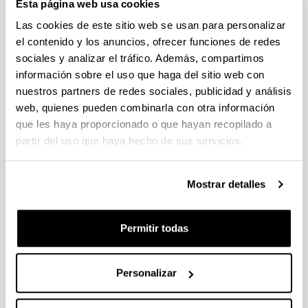
Esta página web usa cookies
Las cookies de este sitio web se usan para personalizar
ESTUDIO PARA LA ELABORACIÓN
el contenido y los anuncios, ofrecer funciones de redes
DE UN PLAN DE DESPLAZAMIENTOS
sociales y analizar el tráfico. Además, compartimos
SOSTENIBLE Y SEGURO EN LA
información sobre el uso que haga del sitio web con
UPV/EHU, COMO EXPERIENCIA
nuestros partners de redes sociales, publicidad y análisis
PILOTO PARA SU POSIBLE
web, quienes pueden combinarla con otra información
EXTENSIÓN A OTROS CENTROS DE
que les haya proporcionado o que hayan recopilado a
TRABAJO
partir del uso que haya hecho de sus servicios.
Personal investigador:
<br><strong>Investigador/a Principal:</strong>ÁNGEL
Mostrar detalles
ELÍAS ORTEGA <br> <strong>Equipo investigador:
</strong>AAngel Elías Ortega; Iñigo Apellániz; Pedro
Ibarra; Rafael Ajangiz; Iñaki Bárcena; Noemí
Permitir todas
Bergantiños; Gorka Rodríguez; Itziar Gurrutxaga;
Amaia Lizarrralde; César Manzanos; Ainara Arnoso
Periodo:
Personalizar
desde 2009 hasta 2009
Entidad financiadora: