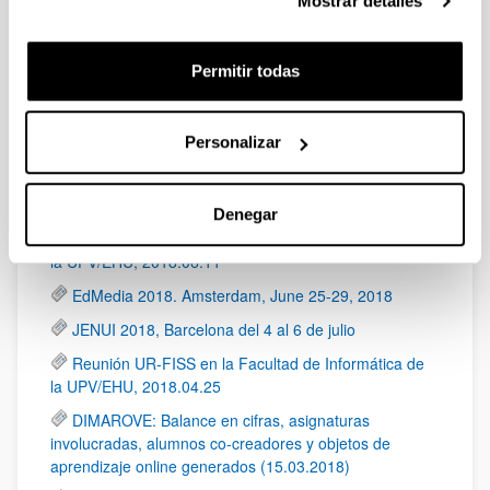
2030
Mostrar detalles
Visita al IUT de Bayona - Entrega del reconocimiento
al mejor vídeo 2019-2020
Permitir todas
JENUI 2019, Murcia uztailaren 3tik 5ra
Reunión IUT-FISS en la Facultad de Informática de
Personalizar
la UPV/EHU, 2019.06.21
Visita al IUT de Bayona - Entrega del reconocimiento
al mejor vídeo 2018-2019
Denegar
Reunión IUT-FISS en la Facultad de Informática de
la UPV/EHU, 2018.06.11
EdMedia 2018. Amsterdam, June 25-29, 2018
JENUI 2018, Barcelona del 4 al 6 de julio
Reunión UR-FISS en la Facultad de Informática de
la UPV/EHU, 2018.04.25
DIMAROVE: Balance en cifras, asignaturas
involucradas, alumnos co-creadores y objetos de
aprendizaje online generados (15.03.2018)