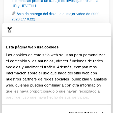
informáticas premia un trabajo de investigadores de la
UR y UPV/EHU
Acto de entrega del diploma al mejor vídeo de 2022-
2023 (7.10.22)
Visita a la UR (15.06.2022)
Jornada de Innovación docente en la UR (2022)
EDULEARN17. Barcelona (Spain). 3rd - 5th of July,
Esta página web usa cookies
2017.
Las cookies de este sitio web se usan para personalizar
JENUI 2017, Cáceres del 5 al 7 de julio
el contenido y los anuncios, ofrecer funciones de redes
Charla de Rubén de Celis.
sociales y analizar el tráfico. Además, compartimos
DoHaN & Dimarove, reunión online (23.06.2020)
información sobre el uso que haga del sitio web con
UR & Dimarove, reunión online (16.06.2020)
nuestros partners de redes sociales, publicidad y análisis
web, quienes pueden combinarla con otra información
Eureka-Dimarove: Seminarios en la UR
que les haya proporcionado o que hayan recopilado a
Reunión EUREKA-FISS en la Facultad de
partir del uso que haya hecho de sus servicios.
Informática de la UPV/EHU, 2019.01.29
Encuentro de experiencias IKD i3 2019. EHUAgenda