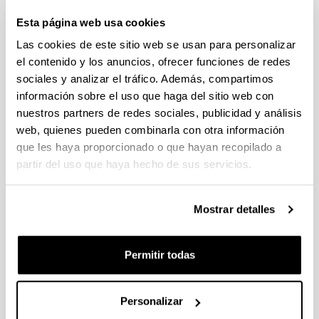
Lenguas en Contextos
Esta página web usa cookies
Multilingües
Las cookies de este sitio web se usan para personalizar
el contenido y los anuncios, ofrecer funciones de redes
sociales y analizar el tráfico. Además, compartimos
información sobre el uso que haga del sitio web con
nuestros partners de redes sociales, publicidad y análisis
web, quienes pueden combinarla con otra información
que les haya proporcionado o que hayan recopilado a
partir del uso que haya hecho de sus servicios.
Nos encontramos inmersos en un mundo
Mostrar detalles
globalizado en el que el multilingüismo se ha
convertido en la norma en la esfera social en
general y en los ámbitos educativo y laboral en
Permitir todas
particular. Es por ello que la adquisición de lenguas
en contextos multilingües se ha erigido en uno de
los ámbitos de investigación con mayor vitalidad en
Personalizar
el campo de las ciencias humanas y sociales.