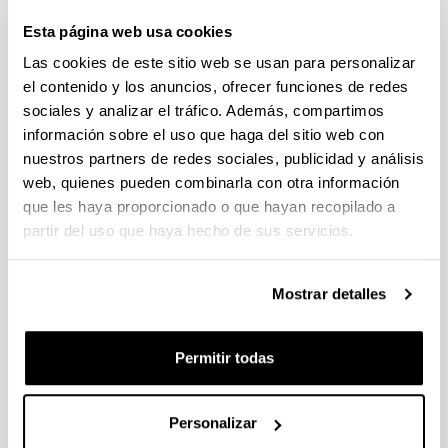
Lenguas en Contextos
Esta página web usa cookies
Multilingües
Las cookies de este sitio web se usan para personalizar
el contenido y los anuncios, ofrecer funciones de redes
sociales y analizar el tráfico. Además, compartimos
información sobre el uso que haga del sitio web con
nuestros partners de redes sociales, publicidad y análisis
web, quienes pueden combinarla con otra información
que les haya proporcionado o que hayan recopilado a
partir del uso que haya hecho de sus servicios.
Nos encontramos inmersos en un mundo
Mostrar detalles
globalizado en el que el multilingüismo se ha
convertido en la norma en la esfera social en
general y en los ámbitos educativo y laboral en
Permitir todas
particular. Es por ello que la adquisición de lenguas
en contextos multilingües se ha erigido en uno de
los ámbitos de investigación con mayor vitalidad en
Personalizar
el campo de las ciencias humanas y sociales.