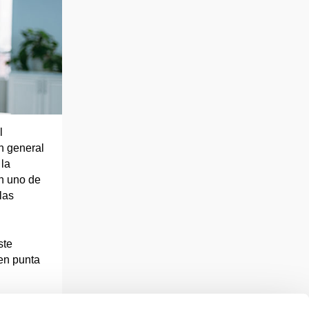
l
n general
 la
en uno de
las
ste
en punta