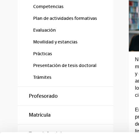
Competencias
Plan de actividades formativas
Evaluación
Movilidad y estancias
Prácticas
N
Presentación de tesis doctoral
m
y
Trámites
a
l
c
Profesorado
E
Matrícula
p
d
l
Tesis defendidas