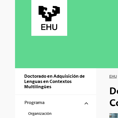
Saltar al contenido principal
Doctorado en Adquisición de
EHU
Lenguas en Contextos
Multilingües
D
C
Mostrar/ocul
Programa
Organización