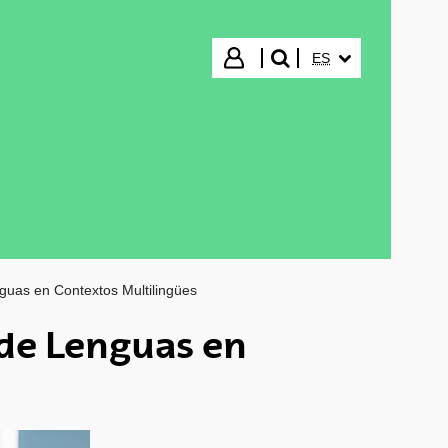
IDIOMA SELECCIO
Iniciar sesión
ES
buscar"
guas en Contextos Multilingües
de Lenguas en