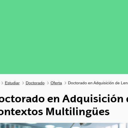
Estudiar
Doctorado
Oferta
Doctorado en Adquisición de Len
octorado en Adquisición 
ontextos Multilingües
tar subpáginas